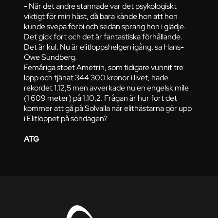
- När det andre stannade var det psykologiskt
viktigt för min häst, då bara kände hon att hon
kunde svepa förbi och sedan sprang hon i glädje.
Det gick fort och det är fantastiska förhållande.
Det är kul. Nu är elitloppshelgen igång, sa Hans-
Owe Sundberg.
Femåriga stoet Ametrin, som tidigare vunnit tre
lopp och tjänat 344 300 kronor i livet, hade
rekordet 1.12,5 men avverkade nu en engelsk mile
(1 609 meter) på 1.10,2. Frågan är hur fort det
kommer att gå på Solvalla när elithästarna gör upp
i Elitloppet på söndagen?
ATG