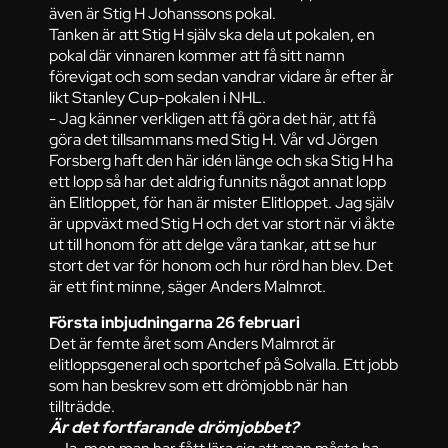
även är Stig H Johanssons pokal.
Tanken är att Stig H själv ska dela ut pokalen, en
pokal där vinnaren kommer att få sitt namn
förevigat och som sedan vandrar vidare år efter år
likt Stanley Cup-pokalen i NHL.
- Jag känner verkligen att få göra det här, att få
göra det tillsammans med Stig H. Vår vd Jörgen
Forsberg haft den här idén länge och ska Stig H ha
ett lopp så har det aldrig funnits något annat lopp
än Elitloppet, för han är mister Elitloppet. Jag själv
är uppväxt med Stig H och det var stort när vi åkte
ut till honom för att delge våra tankar, att se hur
stort det var för honom och hur rörd han blev. Det
är ett fint minne, säger Anders Malmrot.
Första inbjudningarna 26 februari
Det är femte året som Anders Malmrot är
elitloppsgeneral och sportchef på Solvalla. Ett jobb
som han beskrev som ett drömjobb när han
tillträdde.
Är det fortfarande drömjobbet?