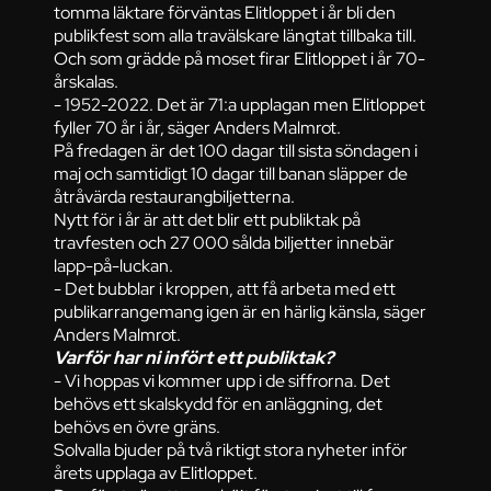
tomma läktare förväntas Elitloppet i år bli den
publikfest som alla travälskare längtat tillbaka till.
Och som grädde på moset firar Elitloppet i år 70-
årskalas.
- 1952-2022. Det är 71:a upplagan men Elitloppet
fyller 70 år i år, säger Anders Malmrot.
På fredagen är det 100 dagar till sista söndagen i
maj och samtidigt 10 dagar till banan släpper de
åtråvärda restaurangbiljetterna.
Nytt för i år är att det blir ett publiktak på
travfesten och 27 000 sålda biljetter innebär
lapp-på-luckan.
- Det bubblar i kroppen, att få arbeta med ett
publikarrangemang igen är en härlig känsla, säger
Anders Malmrot.
Varför har ni infört ett publiktak?
- Vi hoppas vi kommer upp i de siffrorna. Det
behövs ett skalskydd för en anläggning, det
behövs en övre gräns.
Solvalla bjuder på två riktigt stora nyheter inför
årets upplaga av Elitloppet.