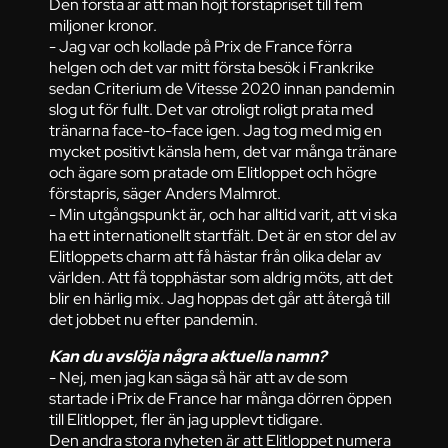
Den första är att man höjt förstapriset till fem
miljoner kronor.
- Jag var och kollade på Prix de France förra
helgen och det var mitt första besök i Frankrike
sedan Criterium de Vitesse 2020 innan pandemin
slog ut för fullt. Det var otroligt roligt prata med
tränarna face-to-face igen. Jag tog med mig en
mycket positivt känsla hem, det var många tränare
och ägare som pratade om Elitloppet och högre
förstapris, säger Anders Malmrot.
- Min utgångspunkt är, och har alltid varit, att vi ska
ha ett internationellt startfält. Det är en stor del av
Elitloppets charm att få hästar från olika delar av
världen. Att få topphästar som aldrig möts, att det
blir en härlig mix. Jag hoppas det går att återgå till
det jobbet nu efter pandemin.
Kan du avslöja några aktuella namn?
- Nej, men jag kan säga så här att av de som
startade i Prix de France har många dörren öppen
till Elitloppet, fler än jag upplevt tidigare.
Den andra stora nyheten är att Elitloppet numera