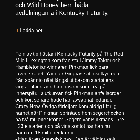
och Wild Honey hem båda
avdelningarna i Kentucky Futurity.
Ladda ner
Fem av tio hästar i Kentucky Futurity på The Red
Mile i Lexington kom från stall Jimmy Takter och
Hambletonian-vinnaren Pinkman fick bära
favoritskapet. Yannick Gingras satt i sulkyn och
från spår nio näst längst ut bakom startbilens
vingar placerade han hästen som trea på
innerspår. I slutkurvan fick Pinkman anfallsorder
och kort senare hade han avväpnat ledande
Crazy Now. Övriga förföljare kom aldrig i farlig
närhet när Pinkman sprintade hem segerchecken
på två miljoner kronor. Segern var Pinkmans 17:e
i 23:e starten och på vinstkontot har han nu
närmare 18 miljoner kronor.
- Han är en fantastisk häst. Jag är väldigt stolt