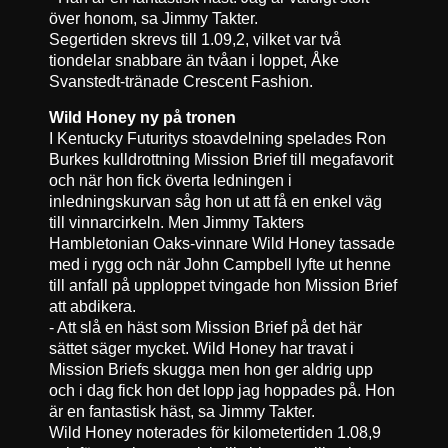
över honom, sa Jimmy Takter.
Segertiden skrevs till 1.09,2, vilket var två
tiondelar snabbare än tvåan i loppet, Åke
Svanstedt-tränade Crescent Fashion.
Wild Honey ny på tronen
I Kentucky Futuritys stoavdelning spelades Ron
Burkes kulldrottning Mission Brief till megafavorit
och när hon fick överta ledningen i
inledningskurvan såg hon ut att få en enkel väg
till vinnarcirkeln. Men Jimmy Takters
Hambletonian Oaks-vinnare Wild Honey tassade
med i rygg och när John Campbell lyfte ut henne
till anfall på upploppet tvingade hon Mission Brief
att abdikera.
- Att slå en häst som Mission Brief på det här
sättet säger mycket. Wild Honey har travat i
Mission Briefs skugga men hon ger aldrig upp
och i dag fick hon det lopp jag hoppades på. Hon
är en fantastisk häst, sa Jimmy Takter.
Wild Honey noterades för kilometertiden 1.08,9