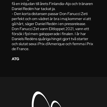
få en inbjudan till årets Finlandia-Ajo och tränaren
Daniel Redén har tackat ja.
- Den korta distansen passar Don Fanucci Zeti
perfekt och om vädret är bra i maj kommer vi att
gå hårt, säger Daniel Redén i en pressrelease.
Don Fanucci Zet vann Elitloppet 2021, vann ett
försök i fjol men galopperade i finalen. I år har
Daniels Redéns sjuåriga hingst gjort två starter
och slutat sexa i Prix d’Amerique och femma i Prix
de France.
ATG