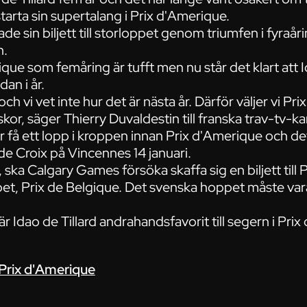
arta sin supertalang i Prix d'Amerique.
ade sin biljett till storloppet genom triumfen i fyraå
n.
rique som femåring är tufft men nu står det klart att 
an i år.
och vi vet inte hur det är nästa år. Därför väljer vi Pr
kor, säger Thierry Duvaldestin till franska trav-tv-k
 få ett lopp i kroppen innan Prix d'Amerique och det 
e Croix på Vincennes 14 januari.
, ska Calgary Games försöka skaffa sig en biljett till 
pet, Prix de Belgique. Det svenska hoppet måste vara
 Idao de Tillard andrahandsfavorit till segern i Pr
 Prix d'Amerique