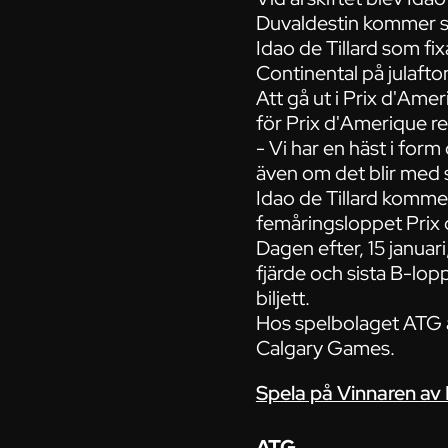
Duvaldestin kommer st
Idao de Tillard som fix
Continental på julafto
Att gå ut i Prix d'Ame
för Prix d'Amerique red
- Vi har en häst i form 
även om det blir med s
Idao de Tillard kommer
femåringsloppet Prix d
Dagen efter, 15 januari
fjärde och sista B-lop
biljett.
Hos spelbolaget ATG är
Calgary Games.
Spela på Vinnaren av
ATG