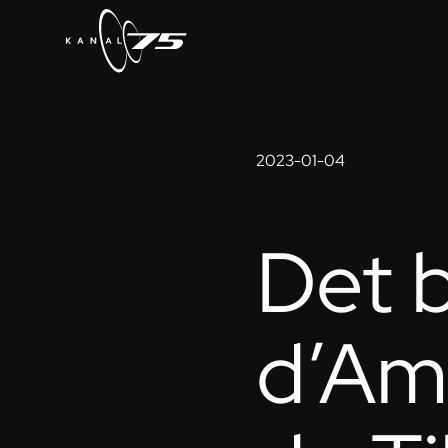
2023-01-04
Det b
d’Am