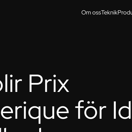
Om oss
Teknik
Produ
lir Prix
erique för I