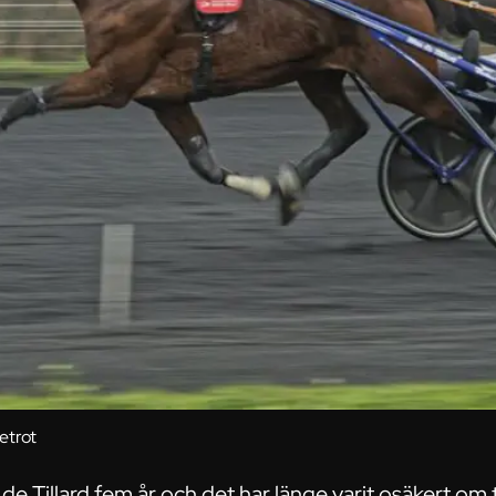
etrot
 de Tillard fem år och det har länge varit osäkert om