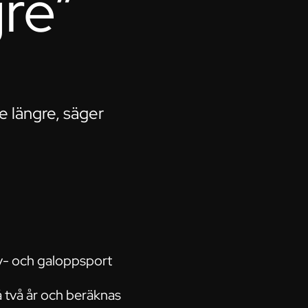
gre”
e längre, säger
av- och galoppsport
å två år och beräknas