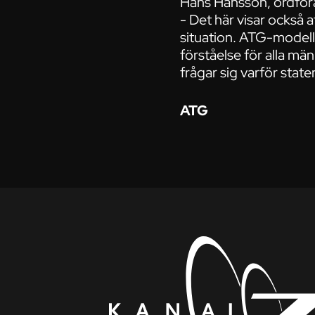
Hans Hansson, ordför
- Det här visar också 
situation. ATG-modelle
förståelse för alla m
frågar sig varför stat
ATG