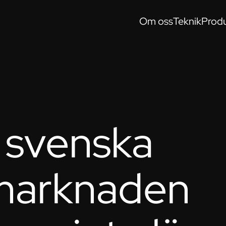
Om oss
Teknik
Produ
 svenska
marknaden