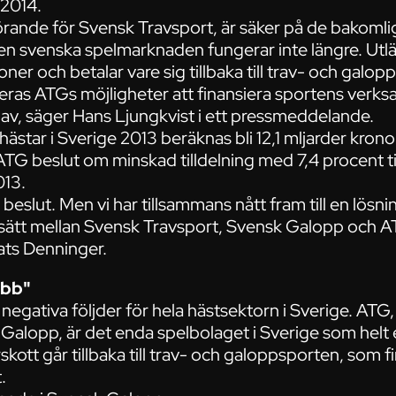
 2014.
örande för Svensk Travsport, är säker på de bakoml
en svenska spelmarknaden fungerar inte längre. Utlä
ioner och betalar vare sig tillbaka till trav- och galopp
ras ATGs möjligheter att finansiera sportens verksa
av, säger Hans Ljungkvist i ett pressmeddelande.
star i Sverige 2013 beräknas bli 12,1 mljarder krono
TG beslut om minskad tilldelning med 7,4 procent til
013.
 beslut. Men vi har tillsammans nått fram till en lös
gt sätt mellan Svensk Travsport, Svensk Galopp och 
ats Denninger.
obb"
t negativa följder för hela hästsektorn i Sverige. AT
alopp, är det enda spelbolaget i Sverige som helt el
rskott går tillbaka till trav- och galoppsporten, som fi
.