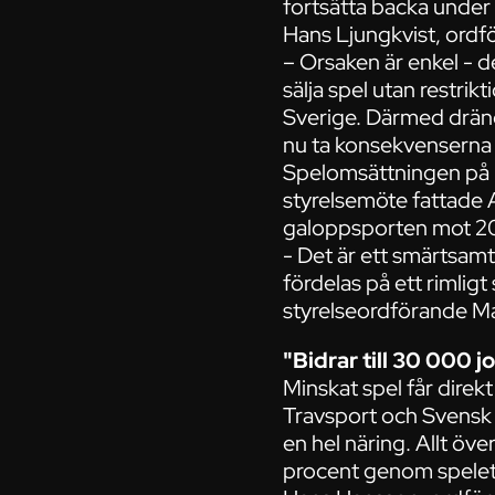
fortsätta backa under
Hans Ljungkvist, ordf
– Orsaken är enkel - d
sälja spel utan restrikt
Sverige. Därmed dräne
nu ta konsekvenserna 
Spelomsättningen på hä
styrelsemöte fattade A
galoppsporten mot 2
- Det är ett smärtsamt
fördelas på ett rimli
styrelseordförande M
"Bidrar till 30 000 j
Minskat spel får direk
Travsport och Svensk G
en hel näring. Allt öve
procent genom spelet