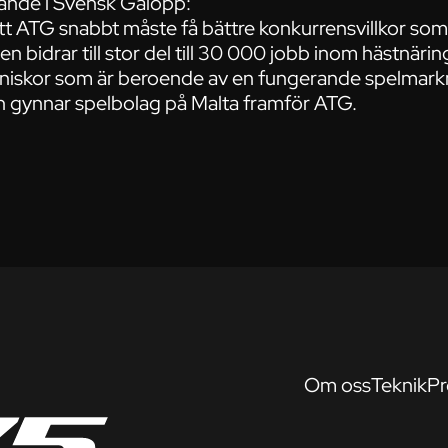
ande i Svensk Galopp:
att ATG snabbt måste få bättre konkurrensvillkor som
n bidrar till stor del till 30 000 jobb inom hästnärin
änniskor som är beroende av en fungerande spelmar
en gynnar spelbolag på Malta framför ATG.
Om oss
Teknik
Pr