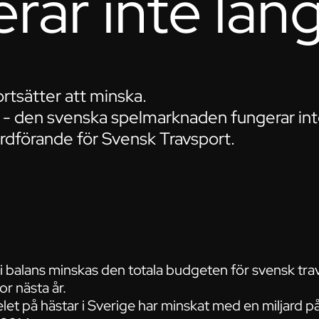
rar inte län
ortsätter att minska.
l - den svenska spelmarknaden fungerar int
rdförande för Svensk Travsport.
 i balans minskas den totala budgeten för svensk tr
r nästa år.
let på hästar i Sverige har minskat med en miljard p