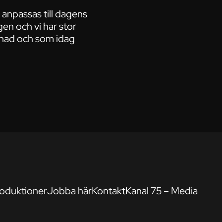
 anpassas till dagens
gen och vi har stor
knad och som idag
oduktioner
Jobba här
Kontakt
Kanal 75 – Media