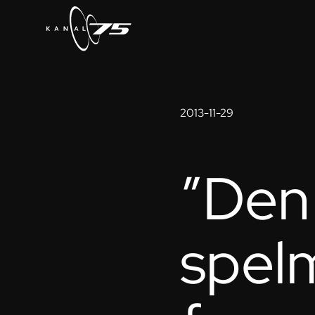
2013-11-29
”Den
spel