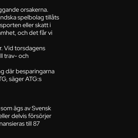
iggande orsakerna.
ndska spelbolag tillåts
sporten eller skatt i
mhet, och det får vi
r. Vid torsdagens
l trav- och
ning där besparingarna
ATG, säger ATG:s
G, som ägs av Svensk
ler delvis försörjer
nansieras till 87