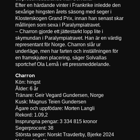
Efter en härdande vinter i Frankrike inledde den
sexårige hingsten årets säsong med seger i
Klosterskogen Grand Prix, innan han senast skar
mållinjen som sexa i Paralympiatravet.
– Charron gjorde ett jättestarkt lopp lite i
skymundan i Paralympiatravet. Han är en värdig
representant för Norge. Charron slår ur
underläge, men har farten och inställningen för
en framskjuten placering, säger Solvallas
sportchef Ola Lernå i ett pressmeddelande.
Charron
Kön: hingst
Ålder: 6 år
Tränare: Geir Vegard Gundersen, Norge
Kusk: Magnus Teien Gundersen
Ägare och uppfödare: Morten Langli
Rekord: 1.09,2
Insprungna pengar: 3 334 815 kronor
Segerprocent: 38
Största seger: Norskt Travderby, Bjerke 2024