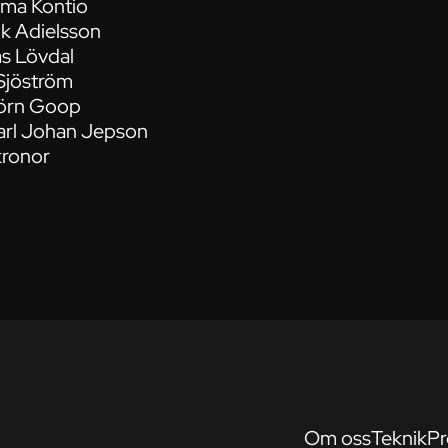
orma Kontio
rik Adielsson
as Lövdal
Sjöström
jörn Goop
arl Johan Jepson
ronor
Om oss
Teknik
Pr