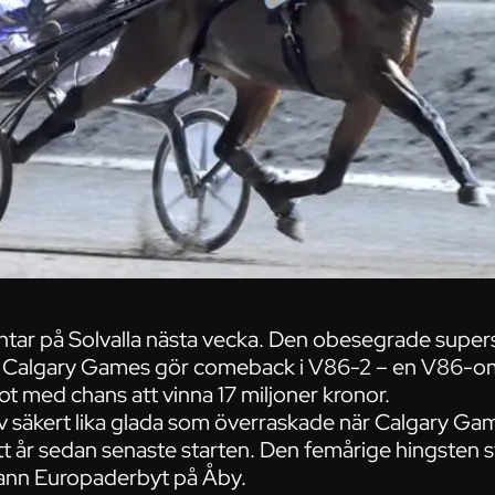
tar på Solvalla nästa vecka. Den obesegrade supers
n Calgary Games gör comeback i V86-2 – en V86
t med chans att vinna 17 miljoner kronor.
v säkert lika glada som överraskade när Calgary Gam
 ett år sedan senaste starten. Den femårige hingsten 
vann Europaderbyt på Åby.