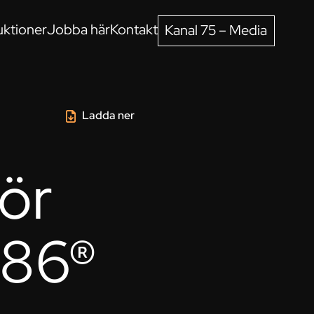
ktioner
Jobba här
Kontakt
Kanal 75 – Media
Ladda ner
ör
V86®