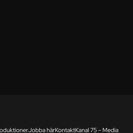
oduktioner
Jobba här
Kontakt
Kanal 75 – Media