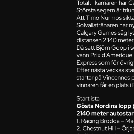
Totalt i karriären har
Största segern är trium
Att Timo Nurmos sikta
Solvallatränaren har ny
Calgary Games såg lysa
distansen 2 140 meter 
Då satt Björn Goop i 
vann Prix d’Amerique
Express som för övrigt
Efter nästa veckas sta
startar på Vincennes p
vinnaren får en plats i
Startlista
Gösta Nordins lopp
2140 meter autostar
1. Racing Brodda – M
2. Chestnut Hill – Örj