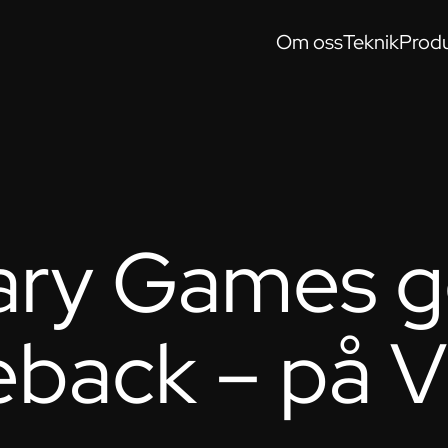
Om oss
Teknik
Produ
ary Games g
back – på 