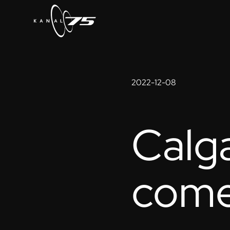
2022-12-08
Calg
come