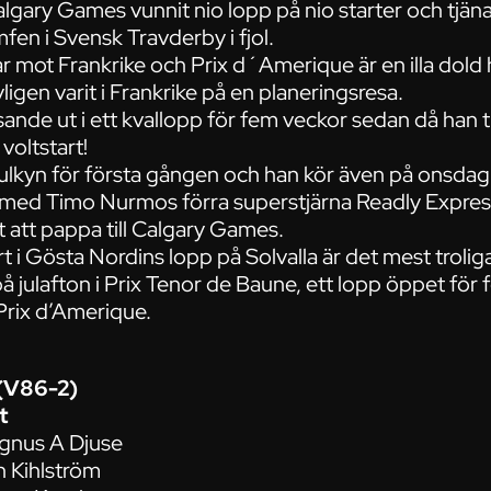
 Calgary Games vunnit nio lopp på nio starter och tjä
fen i Svensk Travderby i fjol.
r mot Frankrike och Prix d´Amerique är en illa dold
ligen varit i Frankrike på en planeringsresa.
nde ut i ett kvallopp för fem veckor sedan då han tr
voltstart!
sulkyn för första gången och han kör även på onsda
 med Timo Nurmos förra superstjärna Readly Expres
 att pappa till Calgary Games.
rt i Gösta Nordins lopp på Solvalla är det mest troli
å julafton i Prix Tenor de Baune, ett lopp öppet för
 Prix d’Amerique.
 (V86-2)
t
agnus A Djuse
an Kihlström