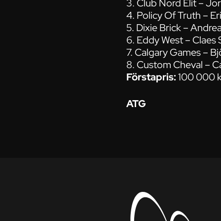
3. Club Nord Elit – J
4. Policy Of Truth – E
5. Dixie Brick – Andre
6. Eddy West – Claes 
7. Calgary Games – B
8. Custom Cheval – C
Förstapris:
100 000 k
ATG