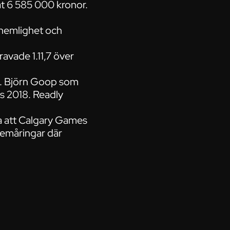
nat 6 585 000 kronor.
 hemlighet och
avade 1.11,7 över
g. Björn Goop som
s 2018. Readly
ga att Calgary Games
 femåringar där