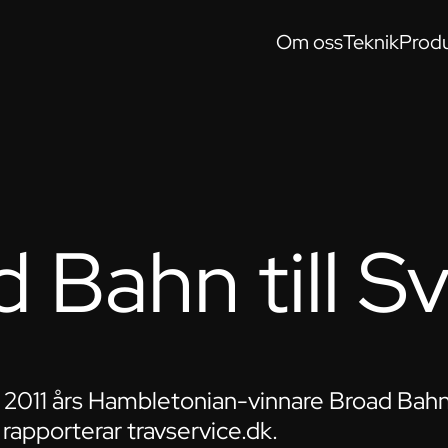
Om oss
Teknik
Produ
 Bahn till S
2011 års Hambletonian-vinnare Broad Bahn t
rapporterar travservice.dk.