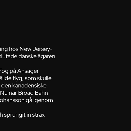
äning hos New Jersey-
slutade danske ägaren
r Fog på Ansager
llde flyg, som skulle
ed den kanadensiske
n. Nu när Broad Bahn
H Johansson gå igenom
h sprungit in strax