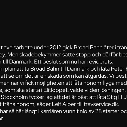
 åt avelsarbete under 2012 gick Broad Bahn åter i tr
ley. Men skadebekymmer satte stopp och därför be
n till Danmark. Ett beslut som nu har reviderats.
n plan att ta Broad Bahn till Danmark och låta Pete
tt se om det är en skada som kan åtgärdas. Vi bestä
 men när vi fick möjligheten att låta honom flyga m
, som ska starta i Elitloppet, valde vi den lösninge
 Stockholm tycker jag att det är bäst att låta Stig 
räna honom, säger Leif Alber till travservice.dk.
 så här långt i karriären vunnit nio av 28 starter oc
r.