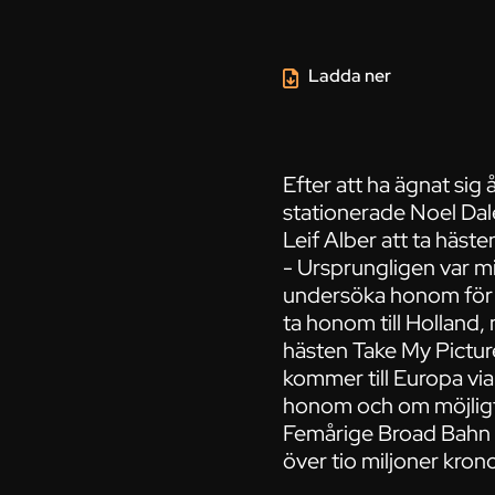
Ladda ner
Efter att ha ägnat sig
stationerade Noel Da
Leif Alber att ta häste
- Ursprungligen var mi
undersöka honom för a
ta honom till Holland,
hästen Take My Picture
kommer till Europa via
honom och om möjligt t
Femårige Broad Bahn har
över tio miljoner krono