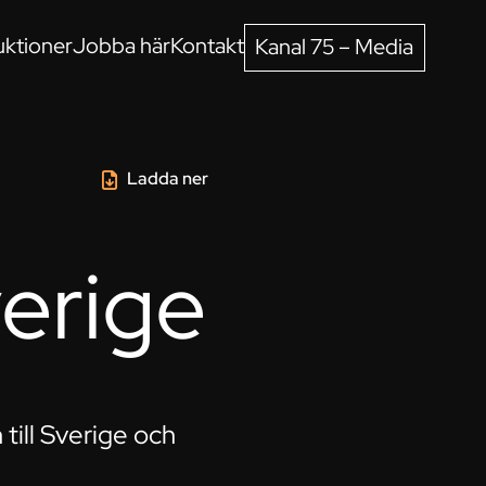
ktioner
Jobba här
Kontakt
Kanal 75 – Media
Ladda ner
verige
ill Sverige och