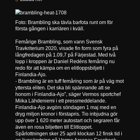
Foto: Brambling ska tävla barfota runt om för
första gången i karriären i kväll.
Femårige Brambling, som vann Svensk
Travkriterium 2020, visade fin form som fyra på
långfredagen på 1.09,7 på Färjestad. Med två
lopp i kroppen är Daniel Redéns femåring nu
redo för att kämpa om en elitloppsbiljett i
Finlandia-Ajo.
- Brambling är en tuff femåring som är på väg mot
yttersta eliten. Det ska bli spännande att se
honom i Finlandia-Ajo”, säger Vermos sportchef
Miika Lähdeniemi i ett pressmeddelande.
Finlandia-Ajo avgörs söndagen 1 maj med en
dryg miljon kronor i förstapris. Tio inbjudna gör
upp över 1 620 meter autostart och segraren får
även en rosa biljetten till Elitloppet.
Spårlottningen sker 25 april klockan 12 finsk tid i
en livesändning på Vermo Areenas Facebook-