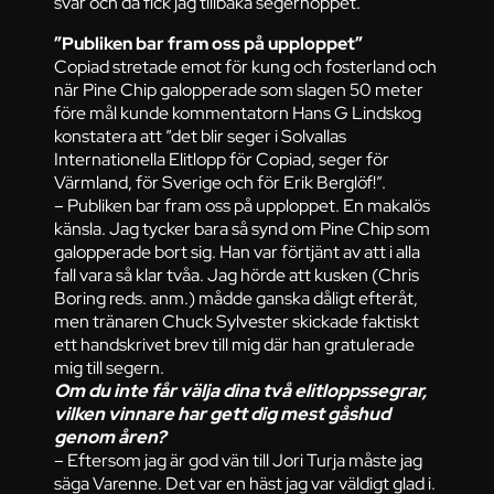
svar och då fick jag tillbaka segerhoppet.
”Publiken bar fram oss på upploppet”
Copiad stretade emot för kung och fosterland och
när Pine Chip galopperade som slagen 50 meter
före mål kunde kommentatorn Hans G Lindskog
konstatera att ”det blir seger i Solvallas
Internationella Elitlopp för Copiad, seger för
Värmland, för Sverige och för Erik Berglöf!”.
– Publiken bar fram oss på upploppet. En makalös
känsla. Jag tycker bara så synd om Pine Chip som
galopperade bort sig. Han var förtjänt av att i alla
fall vara så klar tvåa. Jag hörde att kusken (Chris
Boring reds. anm.) mådde ganska dåligt efteråt,
men tränaren Chuck Sylvester skickade faktiskt
ett handskrivet brev till mig där han gratulerade
mig till segern.
Om du inte får välja dina två elitloppssegrar,
vilken vinnare har gett dig mest gåshud
genom åren?
– Eftersom jag är god vän till Jori Turja måste jag
säga Varenne. Det var en häst jag var väldigt glad i.