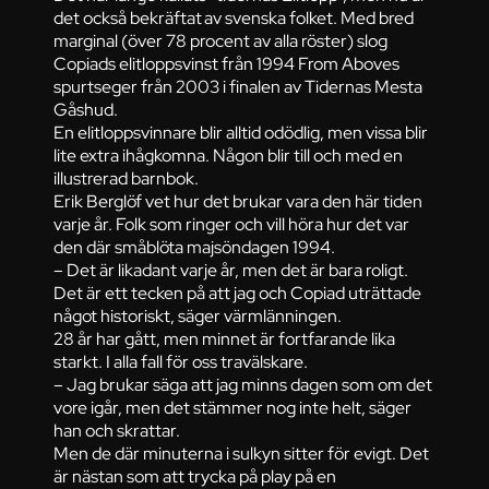
det också bekräftat av svenska folket. Med bred
marginal (över 78 procent av alla röster) slog
Copiads elitloppsvinst från 1994 From Aboves
spurtseger från 2003 i finalen av Tidernas Mesta
Gåshud.
En elitloppsvinnare blir alltid odödlig, men vissa blir
lite extra ihågkomna. Någon blir till och med en
illustrerad barnbok.
Erik Berglöf vet hur det brukar vara den här tiden
varje år. Folk som ringer och vill höra hur det var
den där småblöta majsöndagen 1994.
– Det är likadant varje år, men det är bara roligt.
Det är ett tecken på att jag och Copiad uträttade
något historiskt, säger värmlänningen.
28 år har gått, men minnet är fortfarande lika
starkt. I alla fall för oss travälskare.
– Jag brukar säga att jag minns dagen som om det
vore igår, men det stämmer nog inte helt, säger
han och skrattar.
Men de där minuterna i sulkyn sitter för evigt. Det
är nästan som att trycka på play på en