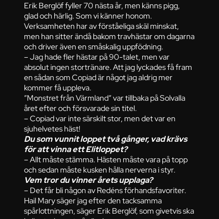
Erik Berglöf fyller 70 nästa år, men känns pigg,
glad och härlig. Som vi känner honom.
Verksamheten har av förståeliga skäl minskat,
men han sitter ändå bakom travhästar om dagarna
och driver även en småskalig uppfödning.
– Jag hade fler hästar på 90-talet, men var
absolut ingen stortränare. Att jag lyckades få fram
en sådan som Copiad är något jag aldrig mer
kommer få uppleva.
”Monstret från Värmland” var tillbaka på Solvalla
året efter och försvarade sin titel.
– Copiad var inte särskilt stor, men det var en
sjuhelvetes häst!
Du som vunnit loppet två gånger, vad krävs
för att vinna ett Elitloppet?
– Allt måste stämma. Hästen måste vara på topp
och sedan måste kusken hålla nerverna i styr.
Vem tror du vinner årets upplaga?
– Det får bli någon av Redéns förhandsfavoriter.
Hail Mary säger jag efter den tacksamma
spårlottningen, säger Erik Berglöf, som givetvis ska