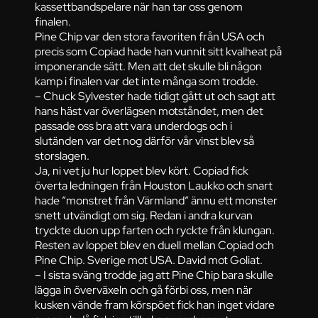
kassettbandspelare när han tar oss genom
finalen.
Pine Chip var den stora favoriten från USA och
precis som Copiad hade han vunnit sitt kvalheat på
imponerande sätt. Men att det skulle bli någon
kamp i finalen var det inte många som trodde.
– Chuck Sylvester hade tidigt gått ut och sagt att
hans häst var överlägsen motståndet, men det
passade oss bra att vara underdogs och i
slutänden var det nog därför vår vinst blev så
storslagen.
Ja, ni vet ju hur loppet blev kört. Copiad fick
överta ledningen från Houston Laukko och snart
hade ”monstret från Värmland” ännu ett monster
snett utvändigt om sig. Redan i andra kurvan
tryckte duon upp farten och ryckte från klungan.
Resten av loppet blev en duell mellan Copiad och
Pine Chip. Sverige mot USA. David mot Goliat.
– I sista sväng trodde jag att Pine Chip bara skulle
lägga in överväxeln och gå förbi oss, men när
kusken vände fram körspöet fick han inget vidare