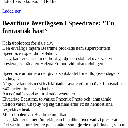
Foto: Lars Jakobsson, TR Bild
Ladda ner
Beartime överlägsen i Speedrace: ”En
fantastisk häst”
Hela upploppet för sig själv.
Den elvaåriga fajtern Beartime plockade hem supersprintern
Speedrace i splendid isolation.
– Jag känner en sådan oerhörd glädje och stolthet över vad vi
presterat, sa tränaren Helena Edlund vid prisutdelningen.
Speedrace är numera det givna startskottet för elitloppssöndagens
tävlingar.
Några av landets mest kvickfotade travare gör upp över blixtsnabba
640 meter i trehästarsdueller.
Årets final bestod av tre ärrade veteraner.
Elvaårige Beartime, tolvårige Phoenix Photo och jämngamle
titelförsvaren Chapuy tog sig till final efter att ha hemfört sina
respektive heat.
Men i finalen var Beartime omutbar.
– Jag känner en oerhörd glädje och stolthet över vad vi presterat.
Det var tre kamrater, tre pensionärer som gjorde upp i finalen, vi har