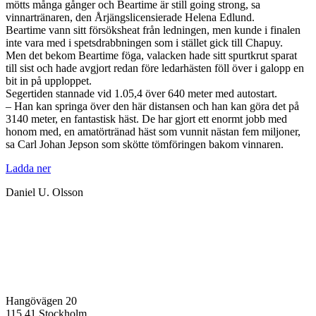
mötts många gånger och Beartime är still going strong, sa
vinnartränaren, den Årjängslicensierade Helena Edlund.
Beartime vann sitt försöksheat från ledningen, men kunde i finalen
inte vara med i spetsdrabbningen som i stället gick till Chapuy.
Men det bekom Beartime föga, valacken hade sitt spurtkrut sparat
till sist och hade avgjort redan före ledarhästen föll över i galopp en
bit in på upploppet.
Segertiden stannade vid 1.05,4 över 640 meter med autostart.
– Han kan springa över den här distansen och han kan göra det på
3140 meter, en fantastisk häst. De har gjort ett enormt jobb med
honom med, en amatörtränad häst som vunnit nästan fem miljoner,
sa Carl Johan Jepson som skötte tömföringen bakom vinnaren.
Ladda ner
Daniel U. Olsson
Hangövägen 20
115 41 Stockholm