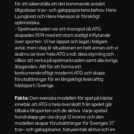
för att säkerställa att det kommande avtalet
tillgodoser trav- och galoppsportens behov. Hans
Ljungkvist och Hans Hansson är försiktigt
optimistiska.
- Spelmarknaden var ett monopol då ATG
skapades 1974 med ett stort statligt inflytande
över sporten. Vi har lappat och lagat i tidigare
avtal, men i dag är situationen en helt annan och vi
skall nu se över hela ATG:s roll, dess styrning och
villkor att verka på spelmarknaden samt alla övriga
åtaganden. Allt för att forma ett
konkurrenskraftigt modernt ATG och skapa
förutsättningar för en långsiktigt livskraftig
hästsport i Sverige.
Fakta:
Den svenska modellen för spel på hästar
innebär att ATG:s hela överskott från spelet går
tillbaka till sporten och de aktiva. Varje spelad
hundralapp ger oss drygt 12 kronor och den
modellen skapar förutsättningar för Sveriges 37
trav- och galoppbanor, tiotusentals aktiva och en