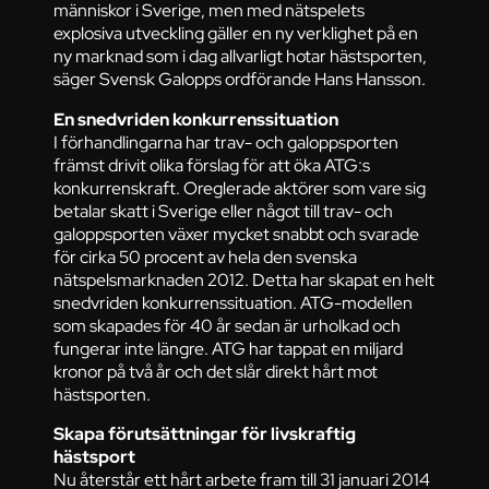
människor i Sverige, men med nätspelets
explosiva utveckling gäller en ny verklighet på en
ny marknad som i dag allvarligt hotar hästsporten,
säger Svensk Galopps ordförande Hans Hansson.
En snedvriden konkurrenssituation
I förhandlingarna har trav- och galoppsporten
främst drivit olika förslag för att öka ATG:s
konkurrenskraft. Oreglerade aktörer som vare sig
betalar skatt i Sverige eller något till trav- och
galoppsporten växer mycket snabbt och svarade
för cirka 50 procent av hela den svenska
nätspelsmarknaden 2012. Detta har skapat en helt
snedvriden konkurrenssituation. ATG-modellen
som skapades för 40 år sedan är urholkad och
fungerar inte längre. ATG har tappat en miljard
kronor på två år och det slår direkt hårt mot
hästsporten.
Skapa förutsättningar för livskraftig
hästsport
Nu återstår ett hårt arbete fram till 31 januari 2014