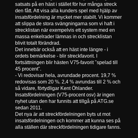
satsats på en häst i stället för hur många streck
den fått. Att visa alla kunders spel med hjälp av
insatsfördelning är mycket mer stabilt. Vi kommer
att slippa de stora svängningarna som vi haft i
strecklistan när exempelvis ett system med en
massa enkelrader lämnas in och strecklistan
blivit totalt förändrad.
Det innebär också att en häst inte längre - i
ordets bemärkelse - blir streckfavorit. I
fortsättningen blir hästen V75-favorit "spelad till
45 procent".
- Vi redovisar hela, avrundade procent. 19,7 %
redovisas som 20 %. 2,4 % avrundas till 2 % och
så vidare, förtydligar Kent Öhlander.
Insatsfördelningen (V75-procent osv) är ingen
nyhet utan den har funnits att tillgå på ATG.se
sedan 2011.
Det nya är att streckfördelningen byts ut mot
insatsfördelningen och kommer att kunna ses på
alla ställen där streckfördelningen tidigare fanns.