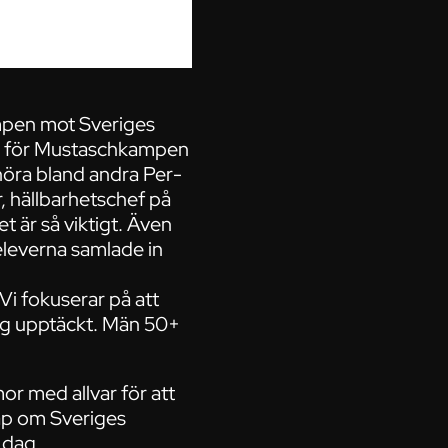
pen mot Sveriges
et för Mustaschkampen
 höra bland andra Per-
 hällbarhetschef på
 är så viktigt. Även
 eleverna samlade in
Vi fokuserar på att
dig upptäckt. Män 50+
 med allvar för att
kap om Sveriges
 dag.