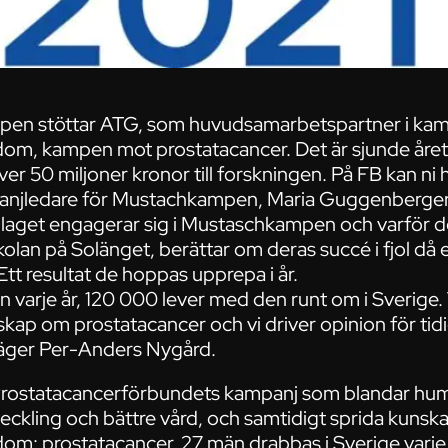
n stöttar ATG, som huvudsamarbetspartner i kam
kdom, kampen mot prostatacancer. Det är sjunde år
över 50 miljoner kronor till forskningen. På FB kan ni
njledare för Mustachkampen, Maria Guggenberger,
aget engagerar sig i Mustaschkampen och varför det
kolan på Solänget, berättar om deras succé i fjol då
tt resultat de hoppas upprepa i år.
 varje år, 120 000 lever med den runt om i Sverige. 
kap om prostatacancer och vi driver opinion för ti
 säger Per-Anders Nygård.
ostatacancerförbundets kampanj som blandar humor
utveckling och bättre vård, och samtidigt sprida kuns
dom: prostatacancer. 27 män drabbas i Sverige varje