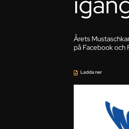
igån
Årets Mustaschkam
på Facebook och F
Ladda ner