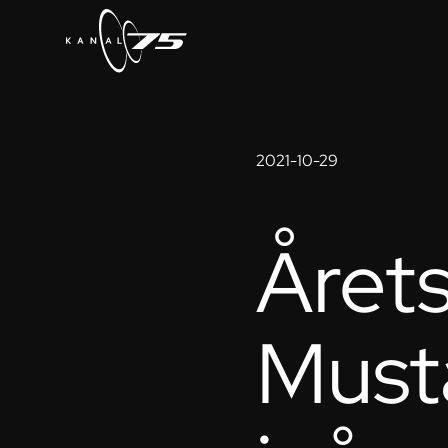
2021-10-29
Året
Must