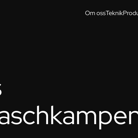
Om oss
Teknik
Produ
s
aschkampen