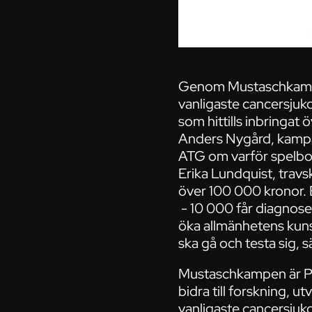
Genom Mustaschkampe
vanligaste cancersju
som hittills inbringat 
Anders Nygård, kampa
ATG om varför spelbol
Erika Lundquist, travs
över 100 000 kronor. E
- 10 000 får diagnosen
öka allmänhetens kuns
ska gå och testa sig,
Mustaschkampen är Pr
bidra till forskning, 
vanligaste cancersjuk