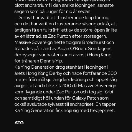
blott andra triumf i den anrika löpningen, senaste
segern kom på Luger för nio år sedan.
- Derbyt har varit ett frustrerande lopp för mig
och det har varit en frustrerande säsong också, att
äntligen få en fullträff i ett av de större löpen är lite
av en lättnad, sa Zac Purton efter storsegern.
Massive Sovereign hette tidigare Broadhurst och
tränades på Irland av Aidan O'Brien. Söndagens
derbyseger var hästens andra vinst i Hong Kong
för tränaren Dennis Yip.
Ka Ying Generation drog stenhårt i ledningen i
årets Hong Kong Derby och hade fortfarande 300
meter från mål sju längders ledning och loppet såg
avgjort ut ända tills sista 100 då Massive Sovereign
kom flygande under Zac Purton och tog sig förbi
och samtidigt höll undan för Galaxy Patch som
också avslutade sylvasst till andrapriset. En tapper
Ka Ying Generation fick nöja sig med tredjepriset.
ATG