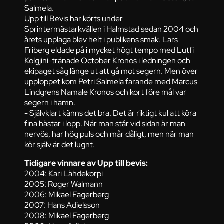
Salmela.
Upp till Bevis har körts under
Sprintermästarkvällen i Halmstad sedan 2004 och
årets upplaga blev helt i publikens smak. Lars
Friberg eldade på i mycket högt tempo med Lutfi
Kolgjini-tränade October Kronos i ledningen och
ekipaget såg länge ut att gå mot segern. Men över
upploppet kom Petri Salmela farande med Marcus
Lindgrens Namale Kronos och kort före mål var
segern i hamn.
- Självklart känns det bra. Det är riktigt kul att köra
fina hästar i lopp. När man står vid sidan är man
nervös, har hög puls och mår dåligt, men när man
kör själv är det lugnt.
Tidigare vinnare av Upp till bevis:
2004: Kari Lähdekorpi
2005: Roger Walmann
2006: Mikael Fagerberg
2007: Hans Adielsson
2008: Mikael Fagerberg