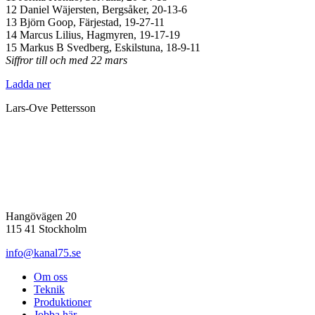
12 Daniel Wäjersten, Bergsåker, 20-13-6
13 Björn Goop, Färjestad, 19-27-11
14 Marcus Lilius, Hagmyren, 19-17-19
15 Markus B Svedberg, Eskilstuna, 18-9-11
Siffror till och med 22 mars
Ladda ner
Lars-Ove Pettersson
Hangövägen 20
115 41 Stockholm
info@kanal75.se
Om oss
Teknik
Produktioner
Jobba här