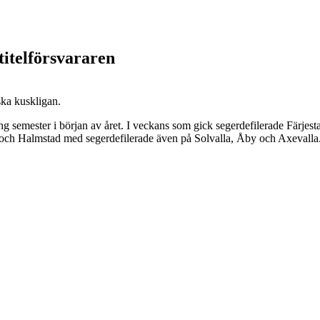
titelförsvararen
ska kuskligan.
ng semester i början av året. I veckans som gick segerdefilerade Färjestads
d och Halmstad med segerdefilerade även på Solvalla, Åby och Axevalla