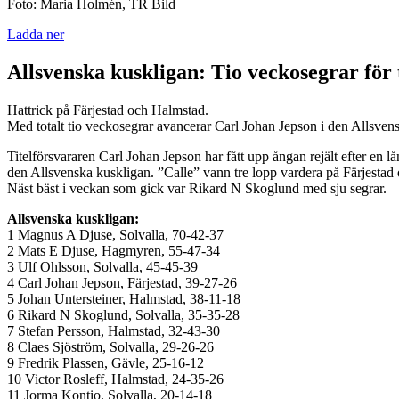
Foto: Maria Holmén, TR Bild
Ladda ner
Allsvenska kuskligan: Tio veckosegrar för 
Hattrick på Färjestad och Halmstad.
Med totalt tio veckosegrar avancerar Carl Johan Jepson i den Allsven
Titelförsvararen Carl Johan Jepson har fått upp ångan rejält efter en lå
den Allsvenska kuskligan. ”Calle” vann tre lopp vardera på Färjesta
Näst bäst i veckan som gick var Rikard N Skoglund med sju segrar.
Allsvenska kuskligan:
1 Magnus A Djuse, Solvalla, 70-42-37
2 Mats E Djuse, Hagmyren, 55-47-34
3 Ulf Ohlsson, Solvalla, 45-45-39
4 Carl Johan Jepson, Färjestad, 39-27-26
5 Johan Untersteiner, Halmstad, 38-11-18
6 Rikard N Skoglund, Solvalla, 35-35-28
7 Stefan Persson, Halmstad, 32-43-30
8 Claes Sjöström, Solvalla, 29-26-26
9 Fredrik Plassen, Gävle, 25-16-12
10 Victor Rosleff, Halmstad, 24-35-26
11 Jorma Kontio, Solvalla, 20-14-18