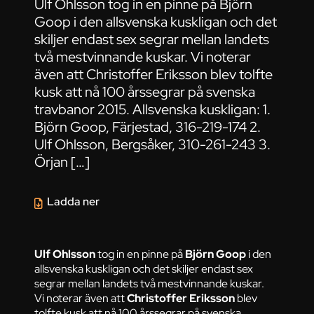
Ulf Ohlsson tog in en pinne på Björn
Goop i den allsvenska kuskligan och det
skiljer endast sex segrar mellan landets
två mestvinnande kuskar. Vi noterar
även att Christoffer Eriksson blev tolfte
kusk att nå 100 årssegrar på svenska
travbanor 2015. Allsvenska kuskligan: 1.
Björn Goop, Färjestad, 316-219-174 2.
Ulf Ohlsson, Bergsåker, 310-261-243 3.
Örjan […]
Ladda ner
Ulf Ohlsson
tog in en pinne på
Björn Goop
i den
allsvenska kuskligan och det skiljer endast sex
segrar mellan landets två mestvinnande kuskar.
Vi noterar även att
Christoffer Eriksson
blev
tolfte kusk att nå 100 årssegrar på svenska