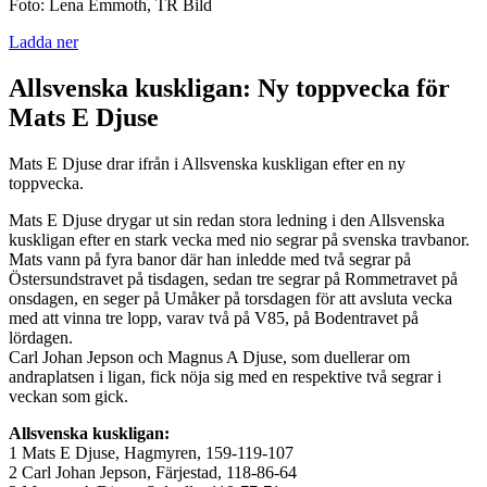
Foto: Lena Emmoth, TR Bild
Ladda ner
Allsvenska kuskligan: Ny toppvecka för
Mats E Djuse
Mats E Djuse drar ifrån i Allsvenska kuskligan efter en ny
toppvecka.
Mats E Djuse drygar ut sin redan stora ledning i den Allsvenska
kuskligan efter en stark vecka med nio segrar på svenska travbanor.
Mats vann på fyra banor där han inledde med två segrar på
Östersundstravet på tisdagen, sedan tre segrar på Rommetravet på
onsdagen, en seger på Umåker på torsdagen för att avsluta vecka
med att vinna tre lopp, varav två på V85, på Bodentravet på
lördagen.
Carl Johan Jepson och Magnus A Djuse, som duellerar om
andraplatsen i ligan, fick nöja sig med en respektive två segrar i
veckan som gick.
Allsvenska kuskligan:
1 Mats E Djuse, Hagmyren, 159-119-107
2 Carl Johan Jepson, Färjestad, 118-86-64