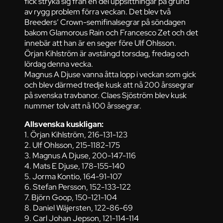
fick stryka sig från en del uppsittningar på grund
av rygg problem förra veckan. Det blev två
Breeders’ Crown-semifinalsegrar på söndagen
bakom Glamorous Rain och Francesco Zet och det
innebär att han är en seger före Ulf Ohlsson.
Örjan Kihlström är avstängd torsdag, fredag och
lördag denna vecka.
Magnus A Djuse vanna åtta lopp i veckan som gick
och blev därmed tredje kusk att nå 200 årssegrar
på svenska travbanor. Claes Sjöström blev kusk
nummer tolv att nå 100 årssegrar.
Allsvenska kuskligan:
1. Örjan Kihlström, 216-131-123
2. Ulf Ohlsson, 215-1182-175
3. Magnus A Djuse, 200-147-116
4. Mats E Djuse, 178-155-140
5. Jorma Kontio, 164-91-107
6. Stefan Persson, 152-133-122
7. Björn Goop, 150-121-104
8. Daniel Wäjersten, 122-86-69
9. Carl Johan Jepson, 121-114-114