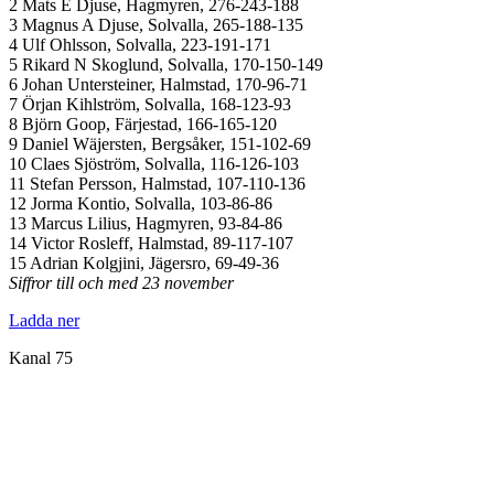
2 Mats E Djuse, Hagmyren, 276-243-188
3 Magnus A Djuse, Solvalla, 265-188-135
4 Ulf Ohlsson, Solvalla, 223-191-171
5 Rikard N Skoglund, Solvalla, 170-150-149
6 Johan Untersteiner, Halmstad, 170-96-71
7 Örjan Kihlström, Solvalla, 168-123-93
8 Björn Goop, Färjestad, 166-165-120
9 Daniel Wäjersten, Bergsåker, 151-102-69
10 Claes Sjöström, Solvalla, 116-126-103
11 Stefan Persson, Halmstad, 107-110-136
12 Jorma Kontio, Solvalla, 103-86-86
13 Marcus Lilius, Hagmyren, 93-84-86
14 Victor Rosleff, Halmstad, 89-117-107
15 Adrian Kolgjini, Jägersro, 69-49-36
Siffror till och med 23 november
Ladda ner
Kanal 75