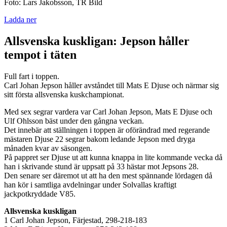
Foto: Lars Jakobsson, TR Bild
Ladda ner
Allsvenska kuskligan: Jepson håller
tempot i täten
Full fart i toppen.
Carl Johan Jepson håller avståndet till Mats E Djuse och närmar sig
sitt första allsvenska kuskchampionat.
Med sex segrar vardera var Carl Johan Jepson, Mats E Djuse och
Ulf Ohlsson bäst under den gångna veckan.
Det innebär att ställningen i toppen är oförändrad med regerande
mästaren Djuse 22 segrar bakom ledande Jepson med dryga
månaden kvar av säsongen.
På pappret ser Djuse ut att kunna knappa in lite kommande vecka då
han i skrivande stund är uppsatt på 33 hästar mot Jepsons 28.
Den senare ser däremot ut att ha den mest spännande lördagen då
han kör i samtliga avdelningar under Solvallas kraftigt
jackpotkryddade V85.
Allsvenska kuskligan
1 Carl Johan Jepson, Färjestad, 298-218-183