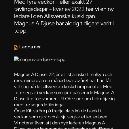
Med fyra veckor - eller exakt 27
tävlingsdagar - kvar av 2022 har vi en ny
ledare i den Allsvenska kuskligan.
Magnus A Djuse har aldrig tidigare varit i
topp.
Ladda ner
Magnus A Djuse, 22, är ett stjärnskott i sulkyn och
med mindre än en månad kvar av året har han fått
vittring på det allsvenska kuskchampionatet. Med
fem segrar i veckan som gick passerade Magnus A
Djuse titelförsvararen Ulf Ohlsson som fick nöja sig
med tre segerdefileringar.
Örjan Kihlström på tredje plats körde blankt i
veckan som gick och är sju segrar efter ledaren.
Vi noterar även att den nye ledaren Magnus A
Djuse har en kommande avstängning och därmed