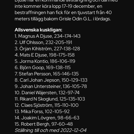
inte kommer köra lopp 17-19 december, en
bestraffningen han fick för en tjuvstart från 40
meters tillägg bakom Grisle Odin G.L. i lördags.
Allsvenska kuskligan:
1. Magnus A Djuse, 234-174-143
2. Ulf Ohlsson, 232-205-191
3. Örjan Kihlström, 227-138-128
4. Mats E Djuse, 198-175-158
5. Jorma Kontio, 186-106-119
6. Björn Goop, 169-138-115
7. Stefan Persson, 165-146-135
8. Carl Johan Jepson, 150-129-133
9. Johan Untersteiner, 136-105-78
10. Daniel Wäjersten, 132-97-74
11. Rikard N Skoglund, 125-135-103
12. Claes Sjöström, 115-110-100
13. Mika Forss, 102-105-92
14. Joakim Lövgren, 98-66-63
15. Robert Bergh, 97-60-48
Ställning till och med 2022-12-04