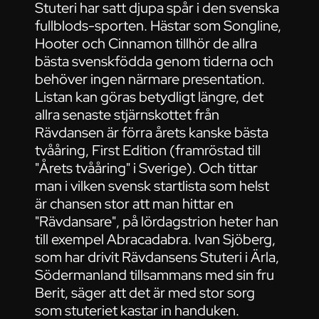
Stuteri har satt djupa spår i den svenska
fullblods-sporten. Hästar som Songline,
Hooter och Cinnamon tillhör de allra
bästa svenskfödda genom tiderna och
behöver ingen närmare presentation.
Listan kan göras betydligt längre, det
allra senaste stjärnskottet från
Rävdansen är förra årets kanske bästa
tvååring, First Edition (framröstad till
"Årets tvååring" i Sverige). Och tittar
man i vilken svensk startlista som helst
är chansen stor att man hittar en
"Rävdansare", på lördagstrion heter han
till exempel Abracadabra. Ivan Sjöberg,
som har drivit Rävdansens Stuteri i Ärla,
Södermanland tillsammans med sin fru
Berit, säger att det är med stor sorg
som stuteriet kastar in handuken.