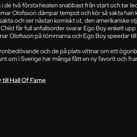
i de två första heaten snabbast från start och tar le
emar Olofsson dämpar tempot och kör så sakta han
sakta och ser nästan komiskt ut, den amerikanske st
 Child får full anfallsorder svarar Ego Boy enkelt upp
mar Olofsson på tömmarna och Ego Boy speedar till e
öronbedövande och de på plats vittnar om ett ögonbl
nt om i Sverige har många fått en ny favorit och fram
 till Hall Of Fame