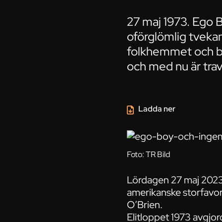
27 maj 1973. Ego B
oförglömlig tvekamp
folkhemmet och bli
och med nu är trav
Ladda ner
Foto: TR Bild
Lördagen 27 maj 2023 
amerikanske storfavor
O’Brien.
Elitloppet 1973 avgjor