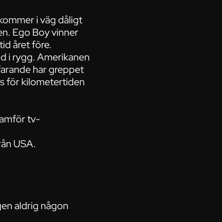
kommer i väg dåligt
sen. Ego Boy vinner
id året före.
ld i rygg. Amerikanen
tfarande har greppet
s för kilometertiden
ramför tv-
från USA.
igen aldrig någon