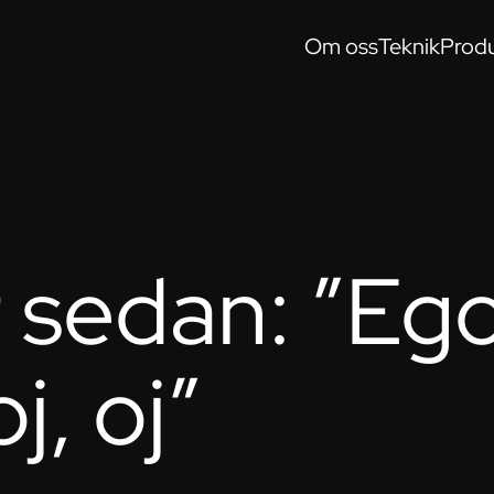
Om oss
Teknik
Produ
r sedan: ”Eg
oj, oj”