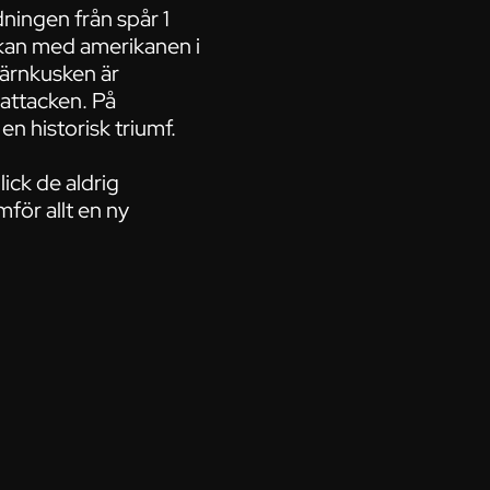
dningen från spår 1
 kan med amerikanen i
järnkusken är
 attacken. På
n historisk triumf.
ick de aldrig
för allt en ny