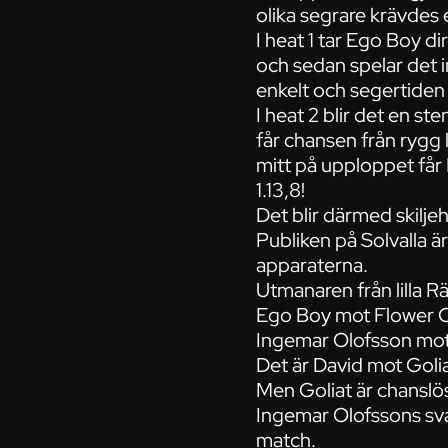
olika segrare krävdes e
I heat 1 tar Ego Boy 
och sedan spelar det in
enkelt och segertiden 
I heat 2 blir det en s
får chansen från rygg
mitt på upploppet får 
1.13,8!
Det blir därmed skilje
Publiken på Solvalla ä
apparaterna.
Utmanaren från lilla R
Ego Boy mot Flower C
Ingemar Olofsson mot
Det är David mot Goliat
Men Goliat är chanslö
Ingemar Olofssons svar
match.