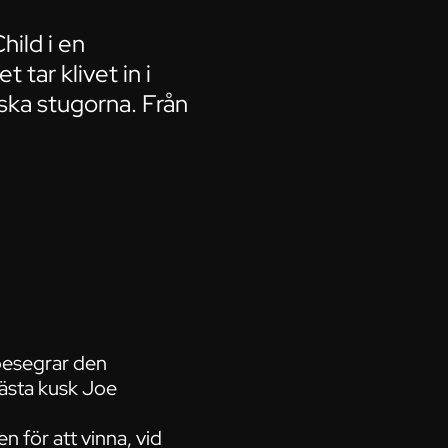
ild i en
 tar klivet in i
nska stugorna. Från
besegrar den
ästa kusk Joe
 för att vinna, vid