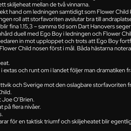
tt skiljeheat mellan de två vinnarna.
direkt hand om ledningen samtidigt som Flower Child 
gen roll att storfavoriten avslutar bra till andraplat
blir fina 1.15,3 – samma tid som Dart Hanovers segert
tenhård duell med Ego Boy i ledningen och Flower Chi
 ledaren in mot upploppet och trots att Ego Boy for
Flower Child nosen först i mål. Båda hästarna notera
heat.
r i extas och runt om i landet följer man dramatiken f
ättvik och Sverige mot den oslagbare storfavoriten 
hild.
 Joe O’Brien.
 på flera nivåer.
s.
ar för en taktisk triumf och skiljeheatet blir egentl