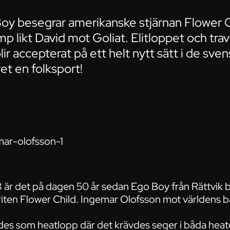
oy besegrar amerikanske stjärnan Flower Ch
 likt David mot Goliat. Elitloppet och travet
r accepterat på ett helt nytt sätt i de sve
et en folksport!
är det på dagen 50 år sedan Ego Boy från Rättvik 
iten Flower Child. Ingemar Olofsson mot världens b
des som heatlopp där det krävdes seger i båda heaten