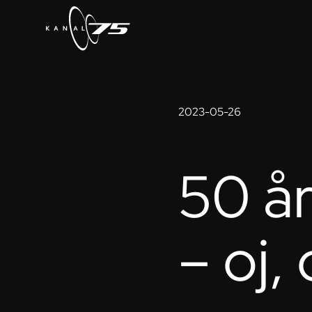
2023-05-26
50 å
– oj, 