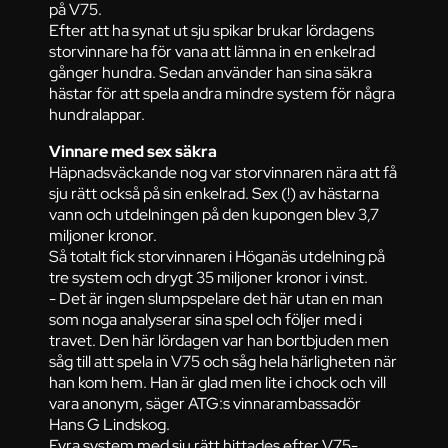
på V75.
Efter att ha synat ut sju spikar brukar lördagens
storvinnare ha för vana att lämna in en enkelrad
gånger hundra. Sedan använder han sina säkra
hästar för att spela andra mindre system för några
hundralappar.
Vinnare med sex säkra
Häpnadsväckande nog var storvinnaren nära att få
sju rätt också på sin enkelrad. Sex (!) av hästarna
vann och utdelningen på den kupongen blev 3,7
miljoner kronor.
Så totalt fick storvinnaren i Höganäs utdelning på
tre system och drygt 35 miljoner kronor i vinst.
- Det är ingen slumpspelare det här utan en man
som noga analyserar sina spel och följer med i
travet. Den här lördagen var han bortbjuden men
såg till att spela in V75 och såg hela härligheten när
han kom hem. Han är glad men lite i chock och vill
vara anonym, säger ATG:s vinnarambassadör
Hans G Lindskog.
Fyra system med sju rätt hittades efter V75-