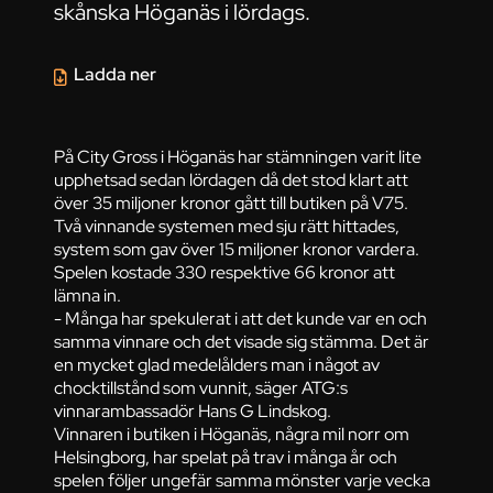
skånska Höganäs i lördags.
Ladda ner
På City Gross i Höganäs har stämningen varit lite
upphetsad sedan lördagen då det stod klart att
över 35 miljoner kronor gått till butiken på V75.
Två vinnande systemen med sju rätt hittades,
system som gav över 15 miljoner kronor vardera.
Spelen kostade 330 respektive 66 kronor att
lämna in.
- Många har spekulerat i att det kunde var en och
samma vinnare och det visade sig stämma. Det är
en mycket glad medelålders man i något av
chocktillstånd som vunnit, säger ATG:s
vinnarambassadör Hans G Lindskog.
Vinnaren i butiken i Höganäs, några mil norr om
Helsingborg, har spelat på trav i många år och
spelen följer ungefär samma mönster varje vecka