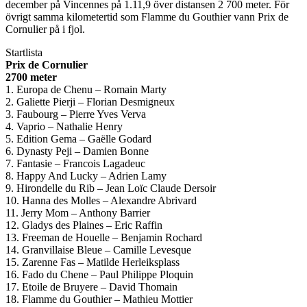
december på Vincennes på 1.11,9 över distansen 2 700 meter. För
övrigt samma kilometertid som Flamme du Gouthier vann Prix de
Cornulier på i fjol.
Startlista
Prix de Cornulier
2700 meter
1. Europa de Chenu – Romain Marty
2. Galiette Pierji – Florian Desmigneux
3. Faubourg – Pierre Yves Verva
4. Vaprio – Nathalie Henry
5. Edition Gema – Gaëlle Godard
6. Dynasty Peji – Damien Bonne
7. Fantasie – Francois Lagadeuc
8. Happy And Lucky – Adrien Lamy
9. Hirondelle du Rib – Jean Loïc Claude Dersoir
10. Hanna des Molles – Alexandre Abrivard
11. Jerry Mom – Anthony Barrier
12. Gladys des Plaines – Eric Raffin
13. Freeman de Houelle – Benjamin Rochard
14. Granvillaise Bleue – Camille Levesque
15. Zarenne Fas – Matilde Herleiksplass
16. Fado du Chene – Paul Philippe Ploquin
17. Etoile de Bruyere – David Thomain
18. Flamme du Gouthier – Mathieu Mottier