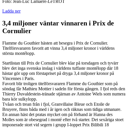
Foto: Jean-Luc Lamaère-LeTROT
Ladda ner
3,4 miljoner väntar vinnaren i Prix de
Cornulier
Flamme du Gouthier hästen att besegra i Prix de Cornulier.
Titelförsvararen favorit att vinna 3,4 miljoner kronor i världens
största montélopp.
Startlistan till Prix de Cornulier blev klar på torsdagen och tyvärr
blev det inga svenska inslag i världens tuffaste montélopp där 18
hästar gör upp om förstapriset på dryga 3,4 miljoner kronor på
Vincennes i Paris.
Favorit blir troligen titelförsvararen Flamme du Gouthier som på
söndag får Mathieu Mottier i sadeln för första gången. I fjol reds den
Thierry Duvaldestein-tränade stjärnan av Antoine Wiels som numera
bara kör sulkylopp.
Tvåan och trean från i fjol, Granvillaise Bleue och Etoile de
Bruyere, finns båda med i år igen och räknas som tidiga utmanare.
En annan häst det pratas mycket om på förhand är Hanna des
Molles som är obesegrad i monté efter två starter. Det sexåriga stoet
imponerade stort vid segern i grupp I-loppet Prix Bilibili 18