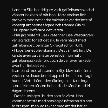
Lannem Silje har tidigare varit gaffelbandsskadad i
vänster bakben så när hon i förra veckan fick
problem med det andra bakbenet var det inte så
konstigt att hennes ägare och tränare Ola M
Skrugstad befarade det värsta.
- När jag reste till Lise (veterinär Lise Westergren)
var jag rädd för att det skulle vara något med
gaffelbandet, berättar Skrugstad för TGN.
- Högerbenet blev skannat. Det var helt fint. De
kände även på vänsterbenet där hon haft
gaffelbandsskada förut och de var överraskade
över hur fint det var.
I samband med att Lannem Silje blev halt i förra
veckan svullnade benet upp och hon fick utslag i
huden. Veterinärundersökningen hittade inga
stora fel men hästen behandlades ändå med 14
dagars karens.
- Det är utslagen i huden som är värst. Hon
kommer att stå med omslag på nätterna tills hon
är bra igen, men jag räknar med att det här är