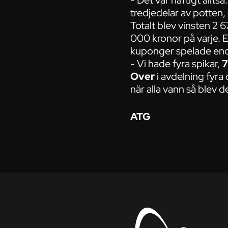
- Det var häftigt allts
tredjedelar av potten, 
Totalt blev vinsten 2 
000 kronor på varje. E
kuponger spelade enda
- Vi hade fyra spikar,
7
Over
i avdelning fyra
när alla vann så blev de
ATG