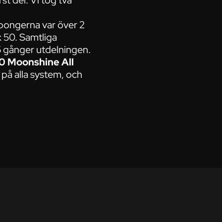
st del. Vi tog två
upongerna var över 2
x 50. Samtliga
5 gånger utdelningen.
0 Moonshine All
 på alla system, och