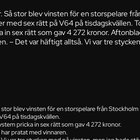
r. Så stor blev vinsten för en storspelare 
r med sex rätt på V64 på tisdagskvällen. T
a in sex rätt som gav 4 272 kronor. Aftonbl
. – Det var häftigt alltså. Vi var tre styck
å stor blev vinsten för en storspelare från Stockhol
 V64 på tisdagskvällen.
system pricka in sex rätt som gav 4 272 kronor.
har pratat med vinnaren.