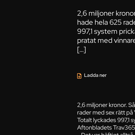
2,6 miljoner krono
hade hela 625 rade
997,1 system prick
pratat med vinnaren
[…]
Ladda ner
2,6 miljoner kronor. S
rader med sex rätt på
Totalt lyckades 997,1 
Aftonbladets Trav365 