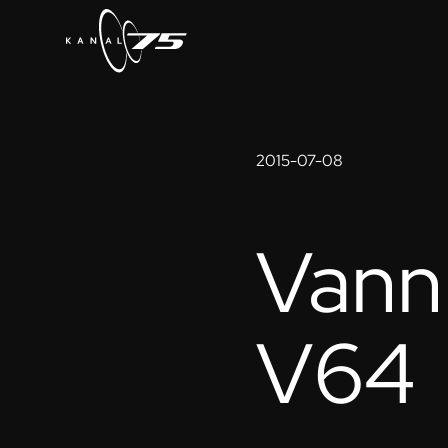
2015-07-08
Vann 
V64