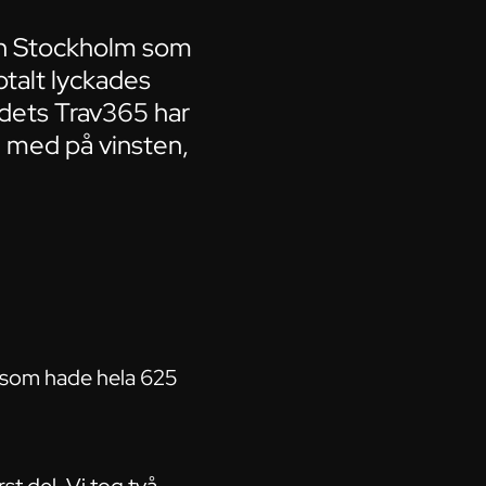
från Stockholm som
otalt lyckades
adets Trav365 har
en med på vinsten,
m som hade hela 625