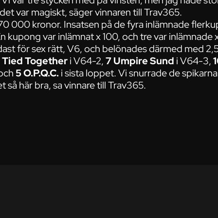
å. Vi var tre stycken med på vinsten, men jag hade stör
det var magiskt, säger vinnaren till Trav365.
670 000 kronor. Insatsen på de fyra inlämnade flerk
n kupong var inlämnat x 100, och tre var inlämnade 
st för sex rätt, V6, och belönades därmed med 2,
 Tied Together
i V64-2,
7 Umpire Sund
i V64-3,
1
 och
5 O.P.Q.C.
i sista loppet. Vi snurrade de spikarna
t så här bra, sa vinnare till Trav365.