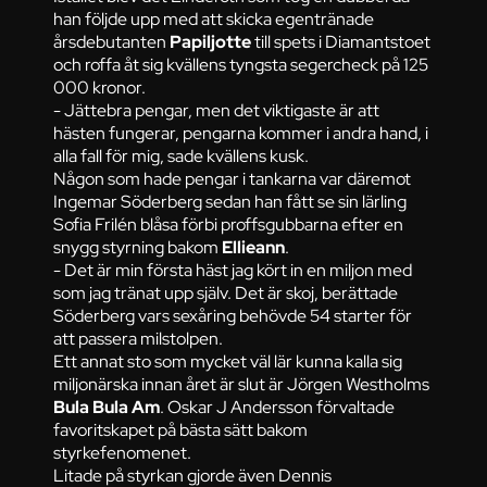
han följde upp med att skicka egentränade
årsdebutanten
Papiljotte
till spets i Diamantstoet
och roffa åt sig kvällens tyngsta segercheck på 125
000 kronor.
- Jättebra pengar, men det viktigaste är att
hästen fungerar, pengarna kommer i andra hand, i
alla fall för mig, sade kvällens kusk.
Någon som hade pengar i tankarna var däremot
Ingemar Söderberg sedan han fått se sin lärling
Sofia Frilén blåsa förbi proffsgubbarna efter en
snygg styrning bakom
Ellieann
.
- Det är min första häst jag kört in en miljon med
som jag tränat upp själv. Det är skoj, berättade
Söderberg vars sexåring behövde 54 starter för
att passera milstolpen.
Ett annat sto som mycket väl lär kunna kalla sig
miljonärska innan året är slut är Jörgen Westholms
Bula Bula Am
. Oskar J Andersson förvaltade
favoritskapet på bästa sätt bakom
styrkefenomenet.
Litade på styrkan gjorde även Dennis