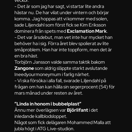
veckor.
- Det är som jag har sagt, vi startar lite andra
hästar nu. De har vilat under vintern och börjar
komma. Jag hoppas att vi kommer med solen,
sade Liljendahl som först fick se Kim Eriksson
dominera från spets med
Exclamation Mark
.
- Det var årsdebut, man vet inte hur mycket han
behöver ha i sig. Förra året blev spolierat av lite
småproblem. Han har inte toppform, men det är
en bra häst.
Torbjörn Jansson valde samma taktik bakom
Zangone
som aldrig släppte starkt avslutande
Ineedyourmoneymum i farlig närhet.
- Vi ska försöka i alla fall, svarade Liljendahl på
frågan om han kan hålla sin segerprocent (54) för
mars månad under resten av året.
”Linda in honom i bubbelplast”
Ännu mer överlägsen var
Björlifant
i det
inledande kallblodsloppet.
Något som fick delägaren Mohammed Malla att
jubla högt i ATG Live-studion.