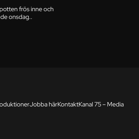
spotten frös inne och
nde onsdag..
oduktioner
Jobba här
Kontakt
Kanal 75 – Media