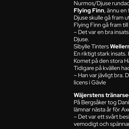
Nurmos/Djuse rundade
Flying Finn
, ännu en 
Djuse skulle gå fram 
Flying Finn gå fram till
– Det var en bra insats
Djuse.
Sibylle Tinters
Welle
En riktigt stark insats
Komet på den stora Hä
Tidigare på kvällen ha
– Han var jävligt bra.
licens i Gävle
Wäjerstens tränars
På Bergsåker tog Dani
lämnar nästa år för Ax
– Det var ett svårt bes
vemodigt och spännan