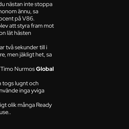
r du nästan inte stoppa
 honom ännu, sa
rocent på V86.
blev att styra fram mot
on lät hästen
r två sekunder till i
e, men jäkligt het, sa
en. Timo Nurmos
Global
n togs lugnt och
nvände inga yviga
ldigt olik många Ready
use..