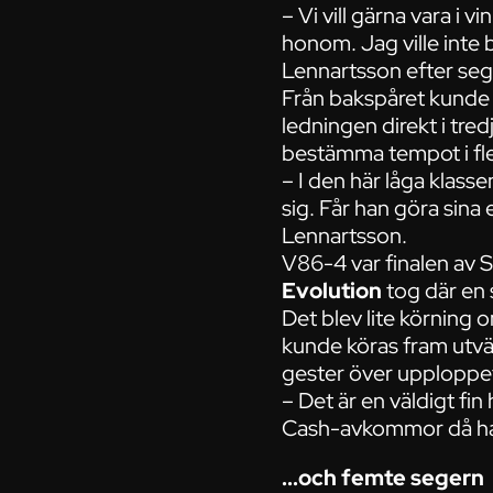
– Vi vill gärna vara i 
honom. Jag ville inte
Lennartsson efter se
Från bakspåret kunde L
ledningen direkt i tre
bestämma tempot i fle
– I den här låga klassen
sig. Får han göra sina
Lennartsson.
V86-4 var finalen av S
Evolution
tog där en s
Det blev lite körning 
kunde köras fram utvä
gester över upploppet
– Det är en väldigt fin
Cash-avkommor då han 
...och femte segern