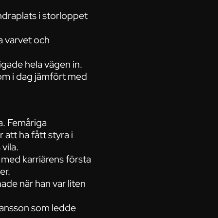
draplats i storloppet
a varvet och
rigade hela vägen in.
nom i dag jämfört med
ra. Femåriga
tt ha fått styra i
vila.
l med karriärens första
er.
nade när han var liten
hansson som ledde