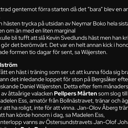
rad gentemot förra starten då det ”bara” blev en an
.
n hästen trycka på utsidan av Neymar Boko hela sist
n om än med en liten marginal
ulle bli tufft att slå Kevin Svedlunds häst men han k
 gör det berömvärt. Det var en helt annan kick i ho
ade formen tio dagar för sent, sa Wäjersten.
hlström
ått en häst i träning som ser ut att kunna föda sig b
ann det inledande loppet för ston på Bergsåker efter a
kande Daniel Wäjersten. Detta efter fem månaders 
 av åttaårige valacken
Pellpers Mårten
som slog til
Madelen Ess, amatör från Bollnästravet, tränar och äg
 att ha roligt, inte för att vinna. Jan-Olov Åberg trä
t att han körde honom i dag, sa Madelen Ess,
terlopp vanns av Östersundstravets Jan-Olof Jo