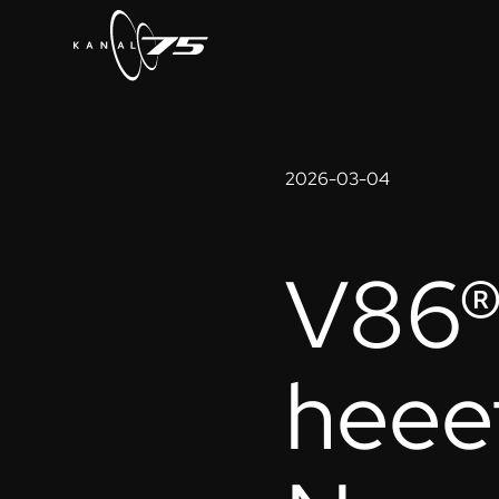
2026-03-04
V86®
heeet