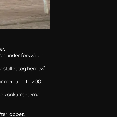
ar.
grar under förkvällen
a stallet tog hem två
ar med upp till 200
ed konkurrenterna i
fter loppet.