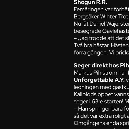
Shogun R.R.
Femåringen var förbätt
Bergsåker Winter Trot
Nu lät Daniel Wäjerste
besegrade Gävlehäste
– Jag trodde att det sk
Två bra hästar. Hästen
förra gången. Vi prick
Seger direkt hos Pi
Markus Pihlström har f
Unforgettable A.Y.
v
ledningen med gästkus
Kallblodsloppet vanns
seger i 63:e starten! 
– Han springer bara för
så det var extra rolig
Omgångens enda sprin