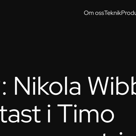
Om oss
Teknik
Produ
: Nikola Wib
ast i Timo