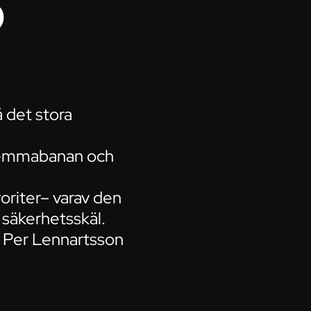
o
 det stora
 hemmabanan och
voriter– varav den
 säkerhetsskäl.
a Per Lennartsson