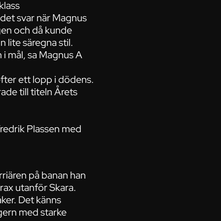
klass
ev det svar när Magnus
igen och då kunde
 lite säregna stil.
in i mål, sa Magnus A
fter ett lopp i dödens.
de till titeln Årets
 Fredrik Plassen med
rriären på banan han
rax utanför Skara.
såker. Det känns
gern med starke