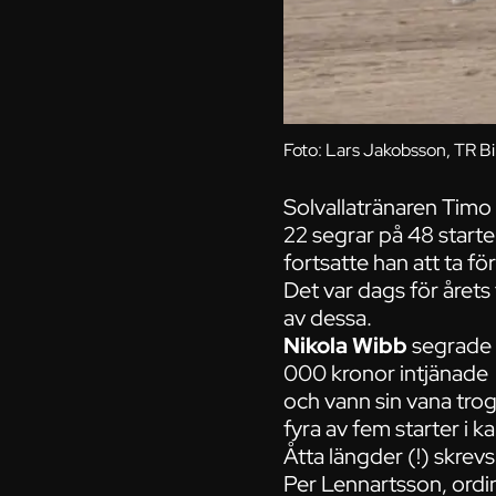
Foto: Lars Jakobsson, TR Bi
Solvallatränaren Timo
22 segrar på 48 starter
fortsatte han att ta fö
Det var dags för årets
av dessa.
Nikola Wibb
segrade i
000 kronor intjänade
och vann sin vana tro
fyra av fem starter i ka
Åtta längder (!) skrev
Per Lennartsson, ordina