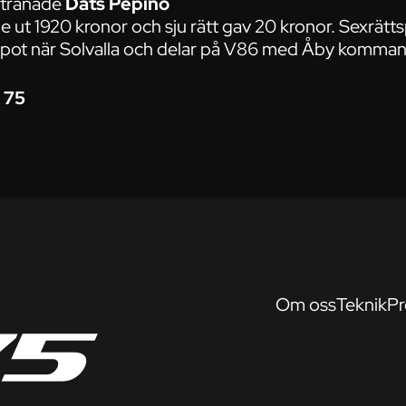
ntränade
Dats Pepino
e ut 1920 kronor och sju rätt gav 20 kronor. Sexrätt
kpot när Solvalla och delar på V86 med Åby komma
 75
Om oss
Teknik
Pr