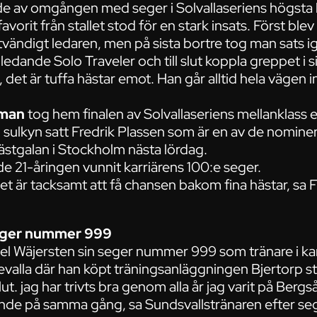
 av omgången med seger i Solvallaseriens högsta 
favorit från stallet stod för en stark insats. Först bl
utvändigt ledaren, men på sista bortre tog man sats 
 ledande Solo Traveler och till slut koppla greppet i sin
, det är tuffa hästar emot. Han går alltid hela vägen 
rman
tog hem finalen av Solvallaseriens mellanklass e
. I sulkyn satt Fredrik Plassen som är en av de nominera
stgalan i Stockholm nästa lördag.
de 21-åringen vunnit karriärens 100:e seger.
 Det är tacksamt att få chansen bakom fina hästar, sa
eger nummer 999
el Wäjersten sin seger nummer 999 som tränare i ka
evalla där han köpt träningsanläggningen Bjertorp st
lut. jag har trivts bra genom alla år jag varit på Berg
de på samma gång, sa Sundsvallstränaren efter se