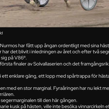
ld
 Nurmos har fått upp ångan ordentligt med sina häst
 har det blivit i inledningen av året och efter två se
r sig på V86®.
 första finaler av Solvallaserien och det framgångsrik
 ett enklare gäng, ett lopp med spårtrappa för häst
gen med en stor marginal. Fyraåringen har nu lekt m
rriären.
s segermarginalen till den här gången.
rie kusk på hästen, ville inte besöka vinnarcirkeln e