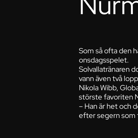
Nurm
Som så ofta den h
onsdagsspelet.
Solvallatränaren
vann även två lopp
Nikola Wibb, Global
störste favoriten 
– Han är het och 
efter segern som 