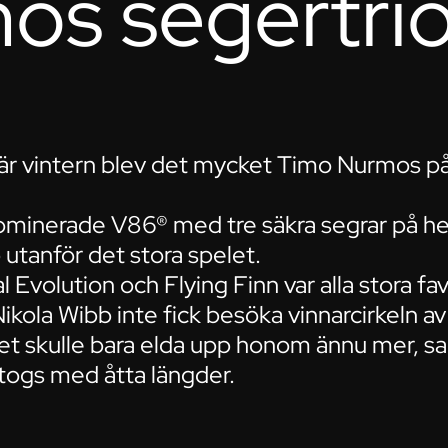
os segertri
är vintern blev det mycket Timo Nurmos på
 dominerade V86® med tre säkra segrar på
 utanför det stora spelet.
 Evolution och Flying Finn var alla stora fa
Nikola Wibb inte fick besöka vinnarcirkeln av
det skulle bara elda upp honom ännu mer, s
togs med åtta längder.