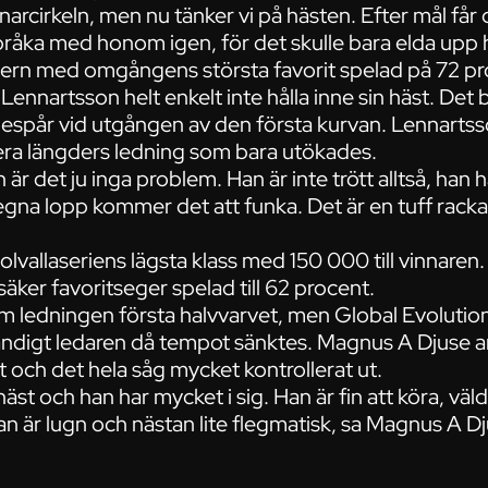
vinnarcirkeln, men nu tänker vi på hästen. Efter mål få
 bråka med honom igen, för det skulle bara elda upp
gern med omgångens största favorit spelad på 72 p
ennartsson helt enkelt inte hålla inne sin häst. Det 
djespår vid utgången av den första kurvan. Lennartss
ra längders ledning som bara utökades.
 är det ju inga problem. Han är inte trött alltså, han ha
 egna lopp kommer det att funka. Det är en tuff rackar
olvallaseriens lägsta klass med 150 000 till vinnar
äker favoritseger spelad till 62 procent.
om ledningen första halvvarvet, men Global Evolutio
ndigt ledaren då tempot sänktes. Magnus A Djuse a
 och det hela såg mycket kontrollerat ut.
 häst och han har mycket i sig. Han är fin att köra, vä
är lugn och nästan lite flegmatisk, sa Magnus A Dj