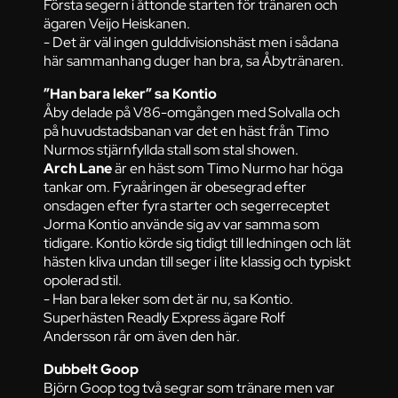
Första segern i åttonde starten för tränaren och
ägaren Veijo Heiskanen.
- Det är väl ingen gulddivisionshäst men i sådana
här sammanhang duger han bra, sa Åbytränaren.
”Han bara leker” sa Kontio
Åby delade på V86-omgången med Solvalla och
på huvudstadsbanan var det en häst från Timo
Nurmos stjärnfyllda stall som stal showen.
Arch Lane
är en häst som Timo Nurmo har höga
tankar om. Fyraåringen är obesegrad efter
onsdagen efter fyra starter och segerreceptet
Jorma Kontio använde sig av var samma som
tidigare. Kontio körde sig tidigt till ledningen och lät
hästen kliva undan till seger i lite klassig och typiskt
opolerad stil.
- Han bara leker som det är nu, sa Kontio.
Superhästen Readly Express ägare Rolf
Andersson rår om även den här.
Dubbelt Goop
Björn Goop tog två segrar som tränare men var