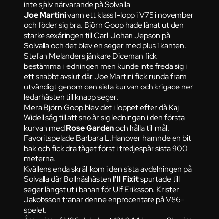
inte själv närvarande på Solvalla.
Joe Martini
vann ett klass I-lopp i V75 i november
och föder sig bra. Björn Goop hade lånat ut den
starke sexåringen till Carl-Johan Jepson på
Solvalla och det blev en seger med plus i kanten.
Stefan Melanders jänkare Diceman fick
bestämma i ledningen men kunde inte freda sig i
ett snabbt avslut där Joe Martini fick runda fram
utvändigt genom den sista kurvan och krigade ner
ledarhästen till knapp seger.
Mera Björn Goop blev det i loppet efter då Kaj
Widell såg till att sno år sig ledningen i den första
kurvan med
Rose Garden
och hålla till mål.
Favoritspelade Barbara L.Hanover hamnde en bit
bak och fick dra tåget först i tredjespår sista 900
meterna.
Kvällens enda skräll kom i den sista avdelningen på
Solvalla där Bollnäshästen
I'll Fixit
spurtade till
seger längst ut i banan för Ulf Eriksson. Krister
Jakobsson tränar denne enprocentare på V86-
spelet.