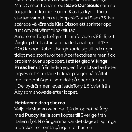
Mats Olsson tränar stoet
Save Our Souls
som nu
tog andra raka med sonen Klas i sulkyn. I förra
starten vann duon ett lopp på Grand Slam 75. Nu
spårade välkörande Klas Olsson ett sprinterlopp
runt om bekvämt tillbakalutad.
Amatören Tony Löfqvist triumferade i V86-5, ett
långlopp för hästar som hade tjänat upp till 135
000 kronor. Robert Bergh körde sig till ledningen
tidigt med storfavoriten Aperfectdream men fick
problem över upploppet. I stället gled
Vikings
Preacher
ut från ledarryggen framlotsad av Peter
Ingves och spurtade till knapp seger på målfoto
mot Federal Agent som dök på open stretch.
- Derbydrömmen lever! sadeTony Löfqvist från
Åby som showade efter loppet.
Heiskanen drog skorna
Veijo Heiskanen vann det fjärde loppet på Åby
med
Puccy Italia
som köptes till Sverige från
Italien i fjol. Nio år gammal var det dags att springa
utan skor för första gången för hästen.