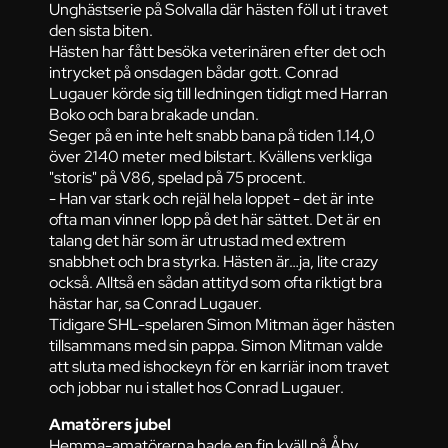
Unghästserie på Solvalla där hästen föll ut i travet
den sista biten.
Hästen har fått besöka veterinären efter det och
intrycket på onsdagen bådar gott. Conrad
Lugauer körde sig till ledningen tidigt med Harran
Boko och bara brakade undan.
Seger på en inte helt snabb bana på tiden 1.14,0
över 2140 meter med bilstart. Kvällens verkliga
"storis" på V86, spelad på 75 procent.
- Han var stark och rejäl hela loppet - det är inte
ofta man vinner lopp på det här sättet. Det är en
talang det här som är utrustad med extrem
snabbhet och bra styrka. Hästen är…ja, lite crazy
också. Alltså en sådan attityd som ofta riktigt bra
hästar har, sa Conrad Lugauer.
Tidigare SHL-spelaren Simon Mitman äger hästen
tillsammans med sin pappa. Simon Mitman valde
att sluta med ishockeyn för en karriär inom travet
och jobbar nu i stallet hos Conrad Lugauer.
Amatörers jubel
Hemma-amatörerna hade en fin kväll på Åby.