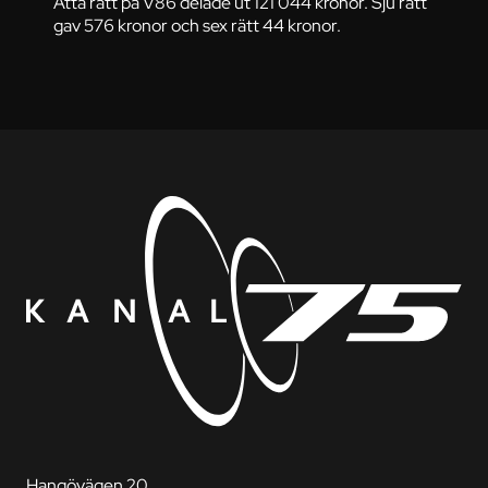
Åtta rätt på V86 delade ut 121 044 kronor. Sju rätt
gav 576 kronor och sex rätt 44 kronor.
Hangövägen 20