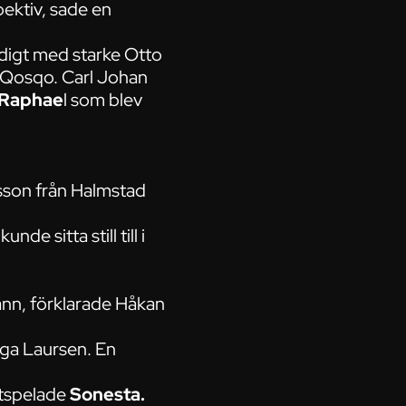
pektiv, sade en
ndigt med starke Otto
 Qosqo. Carl Johan
Raphae
l som blev
sson från Halmstad
e sitta still till i
rann, förklarade Håkan
ga Laursen. En
itspelade
Sonesta.