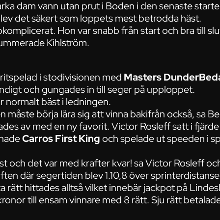
ka dam vann utan prut i Boden i den senaste starte
blev det säkert som loppets mest betrodda häst.
 okomplicerat. Hon var snabb från start och bra till sl
summerade Kihlström.
ritspelad i stodivisionen med
Masters DunderBed
ndigt och gungades in till seger på upploppet.
r normalt bäst i ledningen.
n måste börja lära sig att vinna bakifrån också, sa Be
es av med en ny favorit. Victor Rosleff satt i fjärd
änade
Carros First King
och spelade ut speeden i s
äst och det var med krafter kvar! sa Victor Rosleff oc
ten där segertiden blev 1.10,8 över sprinterdistanse
rätt hittades alltså vilket innebär jackpot på Linde
 kronor till ensam vinnare med 8 rätt. Sju rätt betala