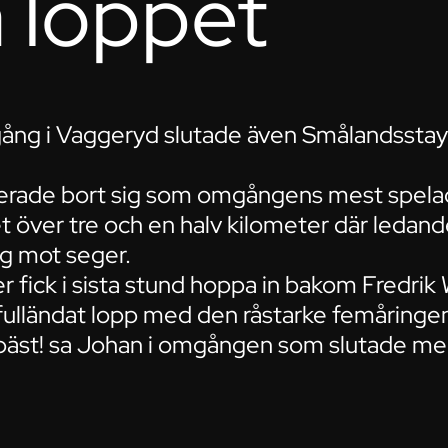
 loppet
omgång i Vaggeryd slutade även Smålandsst
perade bort sig som omgångens mest spelade
et över tre och en halv kilometer där ledan
äg mot seger.
 fick i sista stund hoppa in bakom Fredrik 
 fulländat lopp med den råstarke femåringe
 bäst! sa Johan i omgången som slutade me