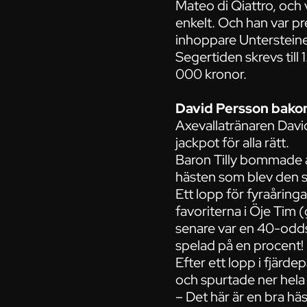
Mateo di Qiattro, och 
enkelt. Och han var pre
inhoppare Untersteine
Segertiden skrevs till 
000 kronor.
David Persson bak
Axevallatränaren Davi
jackpot för alla rätt.
Baron Tilly bommade a
hästen som blev den 
Ett lopp för fyraårin
favoriterna i Öje Tim
senare var en 40-odds
spelad på en procent!
Efter ett lopp i fjärde
och spurtade ner hela 
– Det här är en bra häs