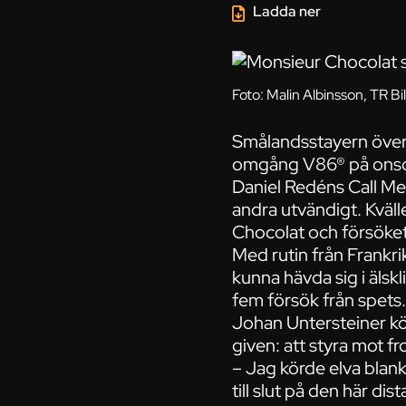
Ladda ner
Foto: Malin Albinsson, TR Bi
Smålandsstayern över
omgång V86® på onsd
Daniel Redéns Call Me G
andra utvändigt. Kväll
Chocolat och försöket
Med rutin från Frankri
kunna hävda sig i äls
fem försök från spets.
Johan Untersteiner kör
given: att styra mot fr
– Jag körde elva blankt
till slut på den här d