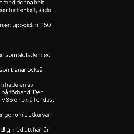
ant med denna helt
ser helt enkelt, sade
iset uppgick till 150
len som slutade med
son tränar också
on hade en av
.
på förhand. Den
 V86 en skräll endast
spår genom slutkurvan
ydlig med att han är