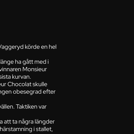
Vaggeryd körde en hel
 länge ha gått med i
l vinnaren Monsieur
ista kurvan.
eur Chocolat skulle
ingen obesegrad efter
ällen. Taktiken var
ra att ta några längder
härstamning i stallet,