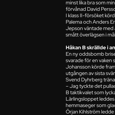
minst lika bra som min
förvånad David Perss
I klass II-försöket k
Palema och Anders Er
Jepson väntade med at
smått överlägsen i mål.
Håkan B skrällde i 
En ny oddsbomb brise
svarade för en vaken
Johansson körde fram di
utgången av sista sväng
Svend Dyhrberg tränar
– Jag tyckte det pulla
B taktikvalet som lyck
Lärlingsloppet leddes f
hemmaseger som gladd
Örjan Kihlström ledde