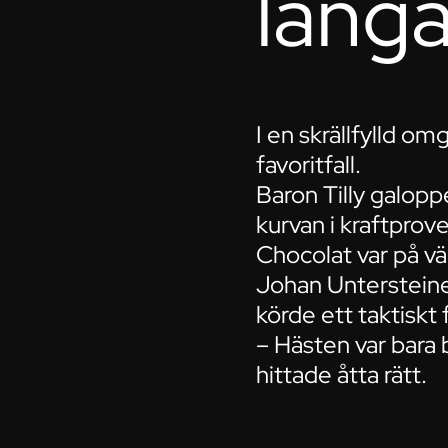
långa
I en skrällfylld 
favoritfall.
Baron Tilly galop
kurvan i kraftprov
Chocolat var på v
Johan Untersteiner
körde ett taktiskt
– Hästen var bara
hittade åtta rätt.