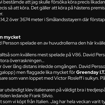
vi bestämde att jag skulle försöka köra precis likad
cis så att köra. Det gäller att köra på hästens premis
r.
1.14,2 över 3674 meter i Smålandsstayern där förstapr
om mycket
d Persson spelade en av huvudrollerna den här kväl
lltså som kvällens mest spelade på V86. David Pers
stora överraskningen…
gar över lång distans inledde omgången. David Perss
 (galopp) men flaggade lika mycket för
Greenday I.T
are som vann loppet med Victor Rosleff i sulkyn. På
par utvändigt klev italienaren på väldigt bra i tredje
tiden ledande Frank Silvio.
t som vi köpt från Italien. Jag har hela veckan varit t