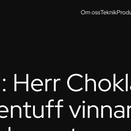
Om oss
Teknik
Produ
: Herr Chok
entuff vinna