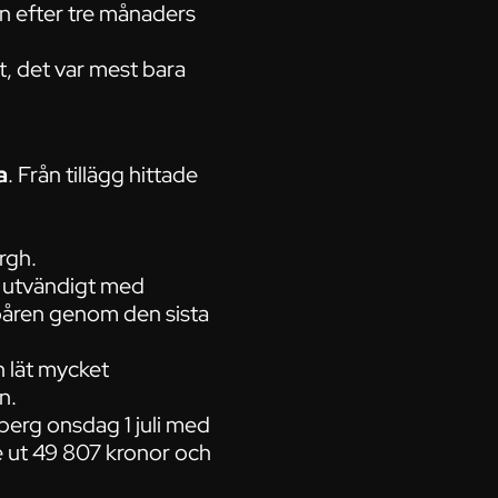
n efter tre månaders
ut, det var mest bara
a
. Från tillägg hittade
rgh.
e utvändigt med
påren genom den sista
h lät mycket
n.
sberg onsdag 1 juli med
de ut 49 807 kronor och