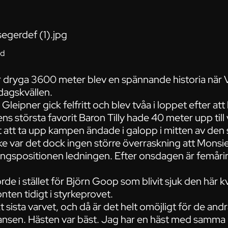
ld
 dryga 3600 meter blev en spännande historia när 
agskvällen.
leipner gick felfritt och blev tvåa i loppet efter att
ens största favorit Baron Tilly hade 40 meter upp til
 att ta upp kampen ändade i galopp i mitten av den s
ke var det dock ingen större överraskning att Monsi
klingspositionen ledningen. Efter onsdagen är femår
de i stället för Björn Goop som blivit sjuk den här kv
onten tidigt i styrkeprovet.
 sista varvet, och då är det helt omöjligt för de and
istansen. Hästen var bäst. Jag har en häst med samma 