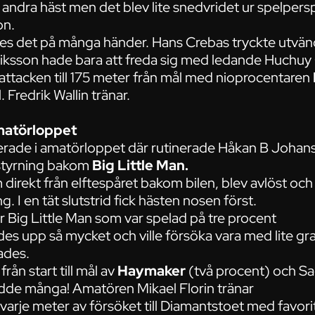
 andra häst men det blev lite snedvridet ur spelpers
on.
ördes det på många händer. Hans Crebas tryckte utvä
iksson hade bara att freda sig med ledande Huchuy
tacken till 175 meter från mål med nioprocentaren
 Fredrik Wallin tränar.
amatörloppet
rade i amatörloppet där rutinerade Håkan B Johan
 styrning bakom
Big Little Man.
rekt från elftespåret bakom bilen, blev avlöst och kund
. I en tät slutstrid fick hästen nosen först.
 Big Little Man som var spelad på tre procent
des upp så mycket och ville försöka vara med lite g
ades.
rån start till mål av
Haymaker
(två procent) och Sa
e många! Amatören Mikael Florin tränar
 varje meter av försöket till Diamantstoet med favor