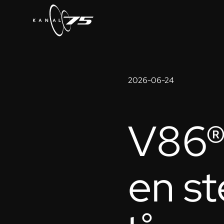
2026-06-24
V86®
en st