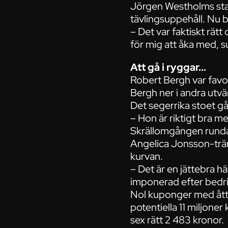
Jörgen Westholms star
tävlingsuppehåll. Nu 
– Det var faktiskt rätt
för mig att åka med, 
Att gå i ryggar...
Robert Bergh var favo
Bergh ner i andra utvä
Det segerrika stoet gå
– Hon är riktigt bra me
Skrällomgången rundad
Angelica Jonsson-tr
kurvan.
– Det är en jättebra h
imponerad efter bedrif
Nol kuponger med åtta 
potentiella 11 miljoner
sex rätt 2 483 kronor.