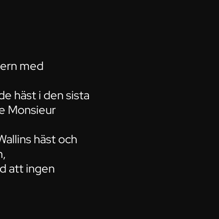
ayern med
 häst i den sista
de Monsieur
Wallins häst och
n,
d att ingen