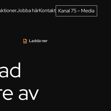
ktioner
Jobba här
Kontakt
Kanal 75 – Media
Ladda ner
lad
re av