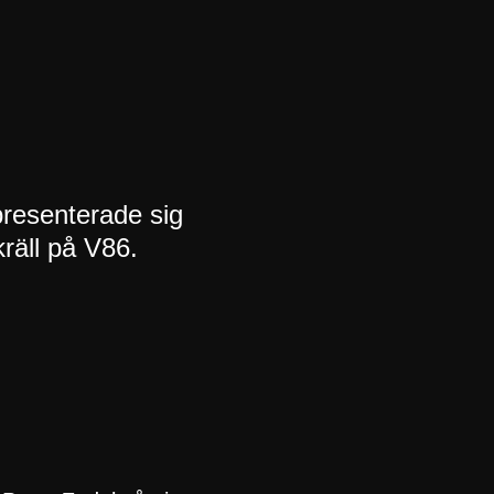
presenterade sig
räll på V86.