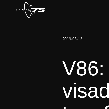
2019-03-13
V86:
visad