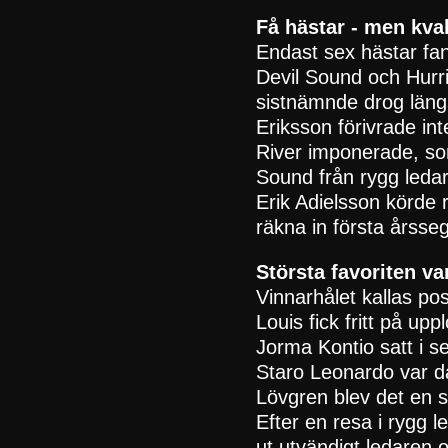
Få hästar - men kval
Endast sex hästar fan
Devil Sound och Hurri
sistnämnde drog längst
Eriksson förivrade i
River imponerade, som
Sound från rygg leda
Erik Adielsson körde 
räkna in första årsse
Största favoriten v
Vinnarhålet kallas po
Louis fick fritt på up
Jorma Kontio satt i 
Staro Leonardo var d
Lövgren blev det en s
Efter en resa i rygg 
ut utvändigt ledaren 