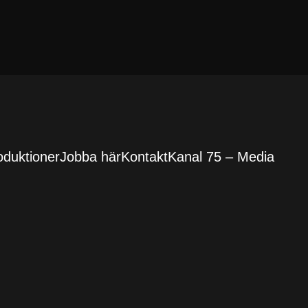
oduktioner
Jobba här
Kontakt
Kanal 75 – Media