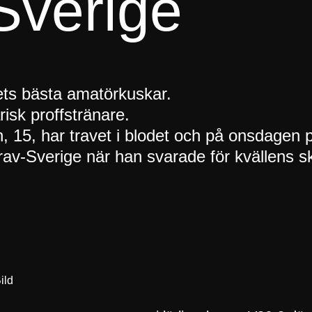
Sverige
ts bästa amatörkuskar.
isk proffstränare.
 15, har travet i blodet och på onsdagen 
rav-Sverige när han svarade för kvällens sk
ild