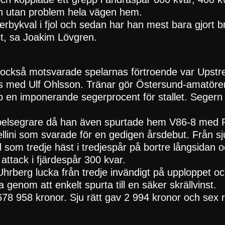
en utan problem hela vägen hem.
derbykval i fjol och sedan har han mest bara gjort b
t, sa Joakim Lövgren.
också motsvarade spelarnas förtroende var Upstre
s med Ulf Ohlsson. Tränar gör Östersund-amatör
p en imponerande segerprocent för stallet. Segern 
belsegrare då han även spurtade hem V86-8 med Re
llini som svarade för en gedigen årsdebut. Från sj
d som tredje häst i tredjespår på bortre långsidan
attack i fjärdespår 300 kvar.
hrberg lucka från tredje invändigt på upploppet oc
a genom att enkelt spurta till en säker skrällvinst.
678 958 kronor. Sju rätt gav 2 994 kronor och sex r