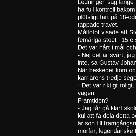
Ledningen såg länge ut
ha full kontroll bako
plötsligt fart på 18-
tappade travet.
Målfotot visade att St
femåriga stoet i 15:e
Det var hårt i mål o
- Nej det är svårt, ja
inte, sa Gustav Joha
När beskedet kom och
karriärens tredje seg
- Det var riktigt rolig
vägen.
Framtiden?
- Jag får gå klart sko
kul att få dela dett
är son till framgång
morfar, legendariske