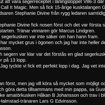
 att vara segerreceptet i lärlingsloppet V86-3 där 
m Call It Magic. Men så fick 15-årige kusktalangen
oddsaren Stephanie Divine från rygg ledaren samtidi
ephanie Divine fick nosen först och det var första 
 starten. Tränar vinnaren gör Marcus Lindgren.
ch segerkusken var inte säker om han hann fram.
g har mycket grus i ögonen och jag har inte heller d
nsson.
 segern var klar var det förstås en glad segerkus
er på 13 lopp.
t. Jag tyckte vi fick ett perfekt lopp i dag. Jag vet i
lan först, men jag vill köra så mycket som möjligt o
a och göra detta tillsammans med min pappa, sa G
srike amatörkusken Håkan B Johansson och trav i 
 Halmstad-tränaren Lars G Edvinsson.