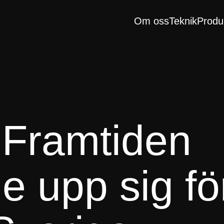
Om oss
Teknik
Produ
 Framtiden
e upp sig fö