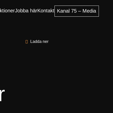
ktioner
Jobba här
Kontakt
Kanal 75 – Media
Ladda ner
r