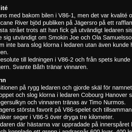
ité
ns med bakom bilen i V86-1, men det var kvalité 
cane River bjöd publiken på Jägersro på ett raffl
a strået trots att han fick gå utvändigt ledaren sis
nte sig utvändigt om Smokin Joe och Ola Samuelss
 inte bara slog klorna i ledaren utan även kunde h
ren.
resolute till ledningen i V86-2 och från spets kun
gern. Svante Båth tränar vinnaren.
ann
sitionen på rygg ledaren och gjorde skäl för namnet 
ploppet och slog klorna i ledaren Cobourg Hanover s
segersulkyn och vinnaren tränas av Timo Nurmos.
agens största favorit på V86-spelet och tillsamm
äker seger i V86-5 över dryga tre kilometer.
ledaren där hästarna var uppradade på innerspåret
och kopplade ett grepp i andraspår 600 kvar, 400 k