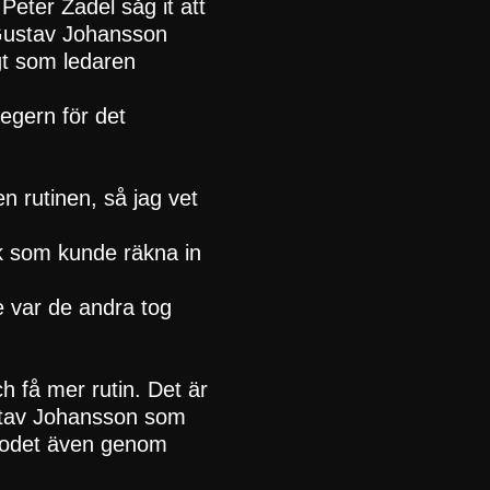
Peter Zadel såg it att
 Gustav Johansson
gt som ledaren
segern för det
en rutinen, så jag vet
k som kunde räkna in
nte var de andra tog
ch få mer rutin. Det är
ustav Johansson som
blodet även genom