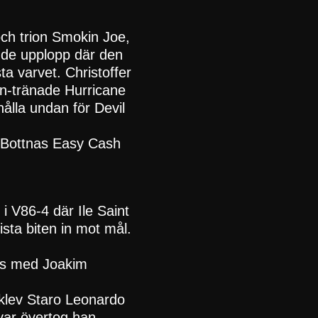
och trion Smokin Joe,
ande upplopp där den
ta varvet. Christoffer
on-tränade Hurricane
ålla undan för Devil
de Bottnas Easy Cash
i V86-4 där Ile Saint
ista biten in mot mål.
ans med Joakim
 klev Staro Leonardo
var övertog han