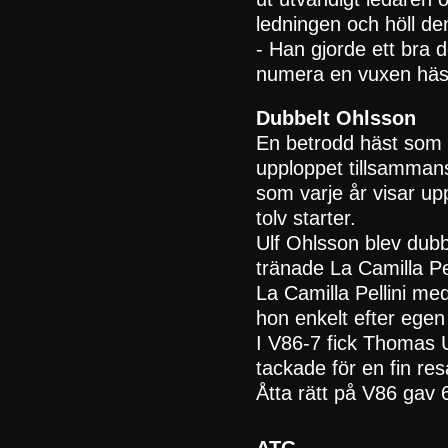
ledningen och höll d
- Han gjorde ett bra 
numera en vuxen häs
Dubbelt Ohlsson
En betrodd häst som 
upploppet tillsamman
som varje år visar up
tolv starter.
Ulf Ohlsson blev dub
tränade La Camilla Pe
La Camilla Pellini me
hon enkelt efter egen 
I V86-7 fick Thomas U
tackade för en fin res
Åtta rätt på V86 gav 
ATG