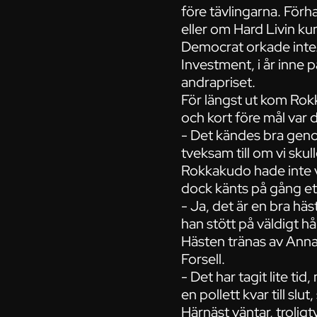
före tävlingarna. Förh
eller om Hard Livin k
Democrat orkade inte. 
Investment, i år inne 
andrapriset.
För längst ut kom Rok
och kort före mål var 
- Det kändes bra genom
tveksam till om vi skul
Rokkakudo hade inte vu
dock känts på gång et
- Ja, det är en bra hä
han stött på väldigt h
Hästen tränas av Anna
Forsell.
- Det har tagit lite ti
en pollett kvar till slut
Härnäst väntar, troligtv