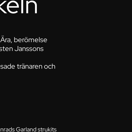
rkeln
. Ära, berömelse
orsten Janssons
r, sade tränaren och
onrads Garland strukits