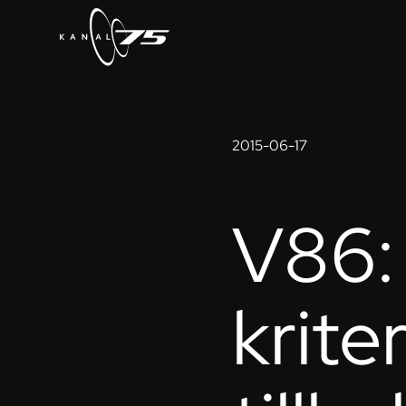
2015-06-17
V86: 
krite