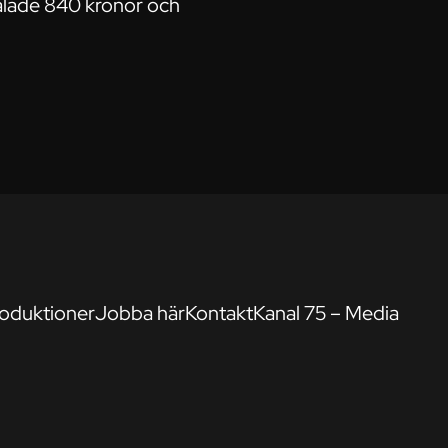
talade 840 kronor och
oduktioner
Jobba här
Kontakt
Kanal 75 – Media