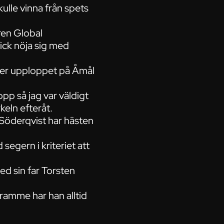
ulle vinna från spets
aren Global
fick nöja sig med
ver upploppet på Åmål
opp så jag var väldigt
keln efteråt.
 Söderqvist har hästen
segern i kriteriet att
d sin far Torsten
 framme har han alltid