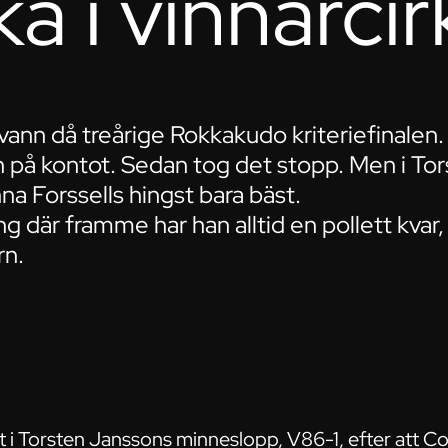
aka i vinnarci
vann då treårige Rokkakudo kriteriefinalen
in på kontot. Sedan tog det stopp. Men i T
a Forssells hingst bara bäst.
ning där framme har han alltid en pollett kva
rn.
art i Torsten Janssons minneslopp, V86-1, efter att C