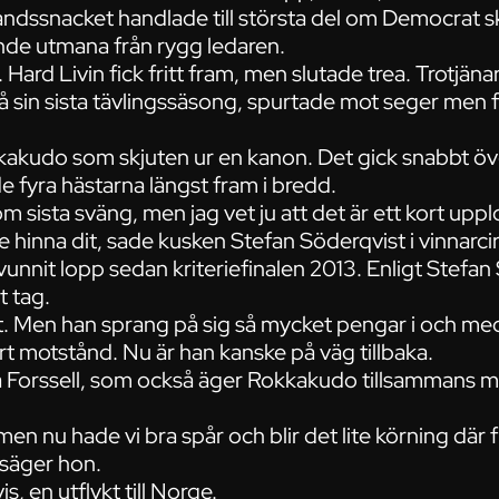
andssnacket handlade till största del om Democrat sk
unde utmana från rygg ledaren.
Hard Livin fick fritt fram, men slutade trea. Trotjän
på sin sista tävlingssäsong, spurtade mot seger men 
kakudo som skjuten ur en kanon. Det gick snabbt ö
de fyra hästarna längst fram i bredd.
 sista sväng, men jag vet ju att det är ett kort uppl
le hinna dit, sade kusken Stefan Söderqvist i vinnarcir
nnit lopp sedan kriteriefinalen 2013. Enligt Stefan
t tag.
st. Men han sprang på sig så mycket pengar i och med 
årt motstånd. Nu är han kanske på väg tillbaka.
 Forssell, som också äger Rokkakudo tillsammans me
d, men nu hade vi bra spår och blir det lite körning där
, säger hon.
is, en utflykt till Norge.