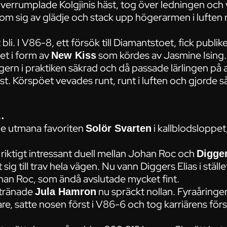
errumplade Kolgjinis häst, tog över ledningen och van
m sig av glädje och stack upp högerarmen i luften
bli. I V86-8, ett försök till Diamantstoet, fick publi
et i form av
som kördes av Jasmine Ising.
New Kiss
ern i praktiken säkrad och då passade lärlingen på 
. Körspöet vevades runt, runt i luften och gjorde s
…
nde utmana favoriten
i kallblodsloppe
Solör Svarten
n riktigt intressant duell mellan Johan Roc och
Digger
sig till trav hela vägen. Nu vann Diggers Elias i ställ
n Roc, som ändå avslutade mycket fint.
-tränade
nu spräckt nollan. Fyraåringen
Jula Hamron
gare, satte nosen först i V86-6 och tog karriärens för