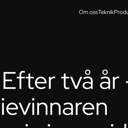
Om oss
Teknik
Produ
Efter två år 
rievinnaren