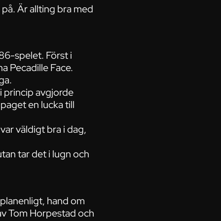
 på. Är allting bra med
6-spelet. Först i
a Pecadille Face.
ga.
i princip avgjorde
paget en lucka till
ar väldigt bra i dag,
tan tar det i lugn och
, planenligt, hand om
d av Tom Horpestad och