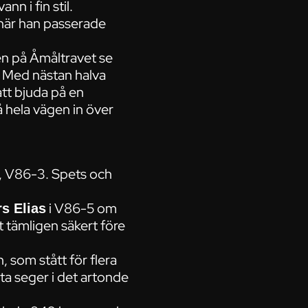
n i fin stil.
 när han passerade
ken på Åmåltravet se
 Med nästan halva
att bjuda på en
å hela vägen in över
t, V86-3. Spets och
i V86-5 om
s Elias
et tämligen säkert före
, som stått för flera
sta seger i det artonde