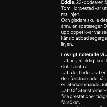
. 22-oddsaren öv
Eddie
Tom Horpestad var uto
mållinjen.
Och gladare skulle det 
ännu en spetsseger. D
upploppet kvar var seg
känsloladdad segergest
linjen.
I övrigt noterade vi
…att ingen riktigt ku
slut, hämta ut.
…att det hade blivit e
den förstnämnde hållit 
en återkommande Joha
…att Ulf Stenströmer
fina prestationer tidi
försöket.