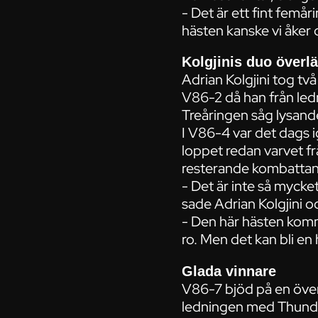
- Det är ett fint femår
hästen kanske vi åker d
Kolgjinis duo överl
Adrian Kolgjini tog tv
V86-2 då han från led
Treåringen såg lysande 
I V86-4 var det dags
loppet redan varvet frå
resterande kombattante
- Det är inte så mycke
sade Adrian Kolgjini o
- Den här hästen komme
ro. Men det kan bli en 
Glada vinnare
V86-7 bjöd på en överr
ledningen med Thunder