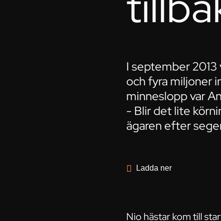
tillb
I september 2013 
och fyra miljoner 
minneslopp var Ann
- Blir det lite kör
ägaren efter sege
Ladda ner
Nio hästar kom till st