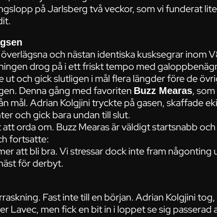
ingslopp på Jarlsberg två veckor, som vi funderat lite
it.
ägsen
å överlägsna och nästan identiska kusksegrar inom V8
ningen drog på i ett friskt tempo med galoppbenägn
ut och gick slutligen i mål flera längder före de övri
 igen. Denna gång med favoriten
, som 
Buzz Mearas
n mål. Adrian Kolgjini tryckte på gasen, skaffade eki
r och gick bara undan till slut.
t att orda om. Buzz Mearas är väldigt startsnabb och v
ch fortsatte:
r att bli bra. Vi stressar dock inte fram någonting u
häst för derbyt.
askning. Fast inte till en början. Adrian Kolgjini tog
 Lavec, men fick en bit in i loppet se sig passera