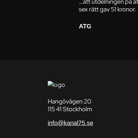
…att utdelningen på åt
sex rätt gav 51 kronor.
ATG
Hangövägen 20
115 41 Stockholm
info@kanal75.se