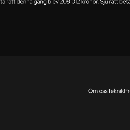
ta rätt denna gång blev 209 012 kronor. Sju rätt be
Om oss
Teknik
Pr