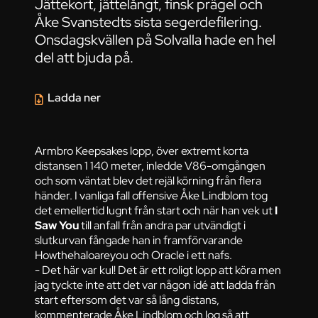
Jättekort, jättelångt, finsk prägel och
Åke Svanstedts sista segerdefilering.
Onsdagskvällen på Solvalla hade en hel
del att bjuda på.
Ladda ner
Armbro Keepsakes lopp, över extremt korta
distansen 1 140 meter, inledde V86-omgången
och som väntat blev det rejäl körning från flera
händer. I vanliga fall offensive Åke Lindblom tog
det emellertid lugnt från start och när han vek ut
I
Saw You
till anfall från andra par utvändigt i
slutkurvan fångade han in framförvarande
Howthehaloareyou och Oracle i ett nafs.
- Det här var kul! Det är ett roligt lopp att köra men
jag tyckte inte att det var någon idé att ladda från
start eftersom det var så lång distans,
kommenterade Åke Lindblom och log så att