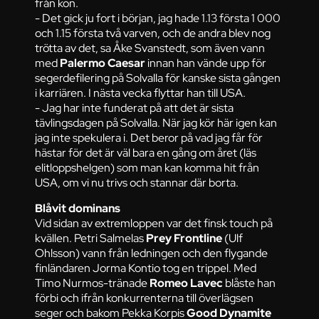
från kön.
- Det gick ju fort i början, jag hade 1.13 första 1 000
och 1.15 första två varven, och de andra blev nog
trötta av det, sa Åke Svanstedt, som även vann
med
Palermo Caesar
innan han vände upp för
segerdefilering på Solvalla för kanske sista gången
i karriären. I nästa vecka flyttar han till USA.
- Jag har inte funderat på att det är sista
tävlingsdagen på Solvalla. När jag kör här igen kan
jag inte spekulera i. Det beror på vad jag får för
hästar för det är väl bara en gång om året (läs
elitloppshelgen) som man kan komma hit från
USA, om vi nu trivs och stannar där borta.
Blåvit dominans
Vid sidan av extremloppen var det finsk touch på
kvällen. Petri Salmelas
Prey Frontline
(Ulf
Ohlsson) vann från ledningen och den flygande
finländaren Jorma Kontio tog en trippel. Med
Timo Nurmos-tränade
Romeo Lavec
blåste han
förbi och ifrån konkurrenterna till överlägsen
seger och bakom Pekka Korpis
Good Dynamite