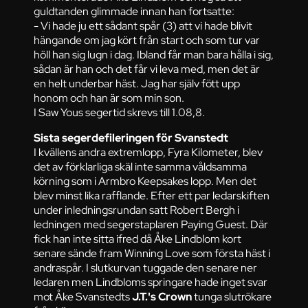
guldtanden glimmade innan han fortsatte:
- Vi hade ju ett sådant spår (3) att vi hade blivit
hängande om jag kört från start och som tur var
höll han sig lugn i dag. Ibland får man bara hålla i sig,
sådan är han och det får vi leva med, men det är
en helt underbar häst. Jag har själv fött upp
honom och han är som min son.
I Saw Yous segertid skrevs till 1.08,8.
Sista segerdefileringen för Svanstedt
I kvällens andra extremlopp, Fyra Kilometer, blev
det av förklarliga skäl inte samma våldsamma
körning som i Armbro Keepsakes lopp. Men det
blev minst lika rafflande. Efter ett par ledarskiften
under inledningsrundan satt Robert Bergh i
ledningen med segerstaplaren Paying Guest. Där
fick han inte sitta ifred då Åke Lindblom kort
senare sände fram Winning Love som första häst i
andraspår. I slutkurvan tuggade den senare ner
ledaren men Lindbloms springare hade inget svar
mot Åke Svanstedts
J.T.'s Crown
tunga slutrökare