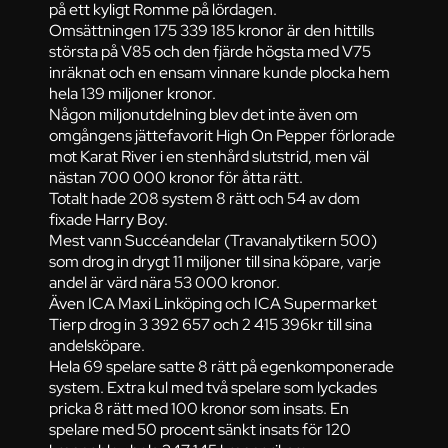
på ett kyligt Romme på lördagen.
Omsättningen 175 339 185 kronor är den hittills
största på V85 och den fjärde högsta med V75
inräknat och en ensam vinnare kunde plocka hem
hela 139 miljoner kronor.
Någon miljonutdelning blev det inte även om
omgångens jättefavorit High On Pepper förlorade
mot Karat River i en stenhård slutstrid, men väl
nästan 700 000 kronor för åtta rätt.
Totalt hade 208 system 8 rätt och 54 av dom
fixade Harry Boy.
Mest vann Succéandelar (Travanalytikern 500)
som drog in drygt 11 miljoner till sina köpare, varje
andel är värd nära 53 000 kronor.
Även ICA Maxi Linköping och ICA Supermarket
Tierp drog in 3 392 657 och 2 415 396kr till sina
andelsköpare.
Hela 69 spelare satte 8 rätt på egenkomponerade
system. Extra kul med två spelare som lyckades
pricka 8 rätt med 100 kronor som insats. En
spelare med 50 procent sänkt insats för 120