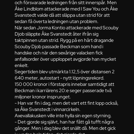
och försvarade ledningen från sitt innerspår. Men
Åke Lindblom attackerade med I Saw You och Åke
Svanstedt valde då att släppa utan strid för att
sedan få överta ledningen utan problem.
När sedan Jorma Kontio attackerade med Scouby
Djob släppte Åke Svanstedt åter ifrån sig
taktpinnen utan strid. Rygg på en hårt dragande
Scouby Djob passade Beckman som hand i
handske och när den sexårige valacken fick
anfallsorder över upploppet avgjorde han mycket
enkelt.
Segertiden blev utmärkta 1.12,5 över distansen 2
640 meter, autostart - nytt löpningsrekord.
150 000 kronor i förstapris innebar samtidigt att
Beckman i karriärens 20:e seger passerade två
miljoner kronor insprunget.
- Han var fin i dag, men det vart ett fint lopp också,
sa Åke Svanstedt i vinnarcirkeln.
Axevallakusken ville inte hylla sin egen styrning.
- Det gjorde sig självt, han har fått gå tufft några
gånger. Men i dag blev det snällt då. Men det gick