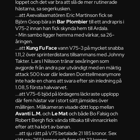
loppet och det var bra att slå de mer rutinerade
hästarna, sa segerkusken.
...att Axevallaamatören Eric Martinson fick se
Björn Goop bära in
Bar Plombier
till ett andrapris i
V75-2 innan han fick skynda hem till Ardala.
- Min sambo ligger hemma med värkar, sa 26-
åringen.
...att
Kung Fu Face
vann V75-3 på mycket snabba
1.11,2 över sprinterdistans tillsammans med Johnny
Takter. Lars I Nilsson tränar sexåringen som
avgjorde från andra par utvändigt med en mäktig
attack 500 kvar där ledaren Donttellmeanymore
inte hade en chans att svara efter sin inledning på
1.08,5 första halvvarvet.
...att V75-6 bjöd på lördagens läckraste upplopp
där fem hästar var i stort sätt jämsides över
mållinjen. Målkameran visade dött lopp mellan
Avanti L.M.
och
Le Mat
och både Bo Falsig och
Robert Bergh fick vända tillbaka till vinnarcirkeln
efter att ha kört av banan.
...att sju rätt på V75 betalade 21 185 kronor. Sex
rätt gav 265 kronor och fem rätt 33 kronor.