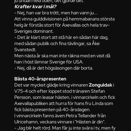
ju undan hela tiden, det gjorde det.
Krafter kvar i mål?
- Nej, han var bra trött, men han vann ju...
Att vinna gulddivisionen på hemmabanans största
helg är förstås stort för Axevallas och hela trav-
Sveriges dominant.
- Det är klart stort att stå här en sådan här dag,
med sådan publik och fina tävlingar, sa Åke
Svanstedt.
Men nästa år ska man inte räkna med en visit då
han i höst lämnar Sverige för USA.
- Nej, då är det högsäsongen där borta.
Bästa 40-årspresenten
Det var mycket glädje kring vinnaren
Zonguldak
i
V75-4 och efter loppet stod tränaren Stefan
Persson, som leasar hästen, i vinnarcirkeln och fick
Axevallapubliken att hurra för hans fru Linda som
fick bästa presenten på 40-årsdagen.
I vinnarcirkeln fanns även Petra Tellander från
Ulricehamn, veckans vinnare i "Hästen är din".
- Jag blir helt rörd. Man får ju inte svära i tv, men fy