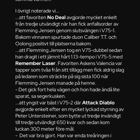
I övrigt noterade vi...
...att favoriten
No Deal
avgjorde mycket enkelt
från tredje utvändigt när han fick anfallsorder av
Flemming Jensen genom slutsvängen i V75-1.
Bakom vinnaren spurtade duon Caliber T.T. och
Oolong positivt till platserna bakom.
...att Flemming Jensen tog en V75-dubbel sedan
han dragit i ett jämnt hårt 1.13-tempo i V75-5 med
Remember Laser
. Favoriten Askens Valencia var
tapper som tvåa från sitt tillägg men fick aldrig slag
på ledaren som sträckte på sig sista 100 när
Flemming Jensen manade på henne.
- Det gick fort hela vägen och hon hade ändå lite
sparat, sa segerkusken.
...att yngst var bäst i V75-2 där
Attack Diablo
avgjorde enkelt efter en mycket lyckad styrning av
Peter Untersteiner, som bytte ut tredje invändigt
till tredje utvändigt 650 kvar och sedan kom
luckan 300 meter före mål.
- Det var bra gjort. Han var enda treåringen i