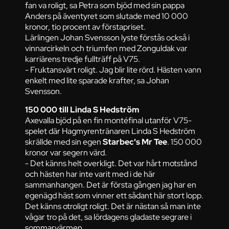
fan va roligt, sa Petra som bjöd med sin pappa
Anders på äventyret som slutade med 10 000
kronor, tio procent av förstapriset.
Lärlingen Johan Svensson lyste förstås också i
vinnarcirkeln och triumfen med Zonguldak var
karriärens tredje fullträff på V75.
- Fruktansvärt roligt. Jag blir lite rörd. Hästen vann
enkelt med lite sparade krafter, sa Johan
Svensson.
150 000 till Linda S Hedström
Axevalla bjöd på en fin montéfinal utanför V75-
spelet där Hagmyrentränaren Linda S Hedström
skrällde med sin egen
Starbec's Mr Tee
. 150 000
kronor var segern värd.
- Det känns helt overkligt. Det var hårt motstånd
och hästen har inte varit med i de här
sammanhangen. Det är första gången jag har en
egenägd häst som vinner ett sådant här stort lopp.
Det känns otroligt roligt. Det är nästan så man inte
vågar tro på det, sa lördagens gladaste segrare i
sommarvärmen.