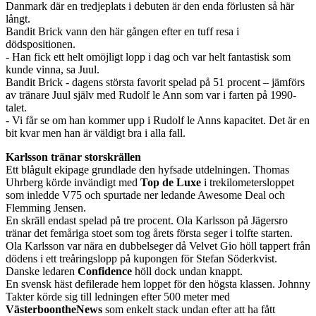
Danmark där en tredjeplats i debuten är den enda förlusten så här
långt.
Bandit Brick vann den här gången efter en tuff resa i
dödspositionen.
- Han fick ett helt omöjligt lopp i dag och var helt fantastisk som
kunde vinna, sa Juul.
Bandit Brick - dagens största favorit spelad på 51 procent – jämförs
av tränare Juul själv med Rudolf le Ann som var i farten på 1990-
talet.
- Vi får se om han kommer upp i Rudolf le Anns kapacitet. Det är en
bit kvar men han är väldigt bra i alla fall.
Karlsson tränar storskrällen
Ett blågult ekipage grundlade den hyfsade utdelningen. Thomas
Uhrberg körde invändigt med
Top de Luxe
i trekilometersloppet
som inledde V75 och spurtade ner ledande Awesome Deal och
Flemming Jensen.
En skräll endast spelad på tre procent. Ola Karlsson på Jägersro
tränar det femåriga stoet som tog årets första seger i tolfte starten.
Ola Karlsson var nära en dubbelseger då Velvet Gio höll tappert från
dödens i ett treåringslopp på kupongen för Stefan Söderkvist.
Danske ledaren
Confidence
höll dock undan knappt.
En svensk häst defilerade hem loppet för den högsta klassen. Johnny
Takter körde sig till ledningen efter 500 meter med
VästerboontheNews
som enkelt stack undan efter att ha fått