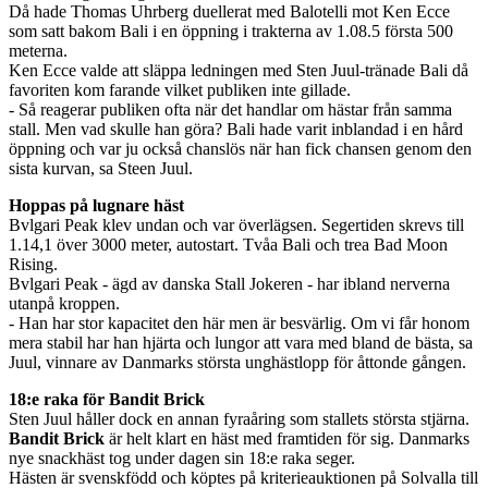
Då hade Thomas Uhrberg duellerat med Balotelli mot Ken Ecce
som satt bakom Bali i en öppning i trakterna av 1.08.5 första 500
meterna.
Ken Ecce valde att släppa ledningen med Sten Juul-tränade Bali då
favoriten kom farande vilket publiken inte gillade.
- Så reagerar publiken ofta när det handlar om hästar från samma
stall. Men vad skulle han göra? Bali hade varit inblandad i en hård
öppning och var ju också chanslös när han fick chansen genom den
sista kurvan, sa Steen Juul.
Hoppas på lugnare häst
Bvlgari Peak klev undan och var överlägsen. Segertiden skrevs till
1.14,1 över 3000 meter, autostart. Tvåa Bali och trea Bad Moon
Rising.
Bvlgari Peak - ägd av danska Stall Jokeren - har ibland nerverna
utanpå kroppen.
- Han har stor kapacitet den här men är besvärlig. Om vi får honom
mera stabil har han hjärta och lungor att vara med bland de bästa, sa
Juul, vinnare av Danmarks största unghästlopp för åttonde gången.
18:e raka för Bandit Brick
Sten Juul håller dock en annan fyraåring som stallets största stjärna.
Bandit Brick
är helt klart en häst med framtiden för sig. Danmarks
nye snackhäst tog under dagen sin 18:e raka seger.
Hästen är svenskfödd och köptes på kriterieauktionen på Solvalla till