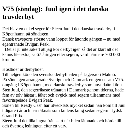
V75 (söndag): Juul igen i det danska
travderbyt
Det blev en enkel seger för Steen Juul i det danska travderbyt i
Köpenhamn på söndagen.
Dansk travsports störste vann loppet för åttonde gången – nu med
egentränade Bvlgari Peak.
- Det är ju inte säkert att jag kör derbyt igen så det är klart att det
känns lite extra, sa 67-åringen efter segern, värd närmare 700 000
kronor.
Hösttider är derbytider.
Till helgen körs den svenska derbyfinalen på Jägersro i Malmö.
På söndagen arrangerade Sverige och Danmark en gemensam V75-
omgång i Köpenhamn, med danskt travderby som huvudattraktion.
Sten Juul, den segerrikaste tränaren i Danmark genom tiderna, hade
fem av tolv hästar i fältet och avgick med segern tillsammans med
favoritspelade Bvlgari Peak.
Sonen till Ready Cash har utvecklats mycket sedan han kom till Juul
tidigare i år och har räknats som kullens kung sedan segern i Jydsk
Grand Prix.
Steen Juul det lilla lugna från start när bilen lämnade och hörde till
och övertog ledningen efter ett varv.