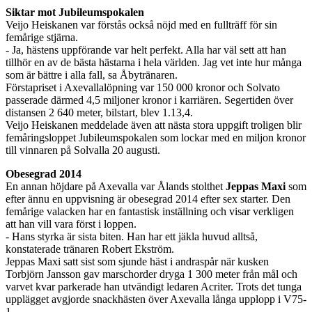
Siktar mot Jubileumspokalen
Veijo Heiskanen var förstås också nöjd med en fullträff för sin
femårige stjärna.
- Ja, hästens uppförande var helt perfekt. Alla har väl sett att han
tillhör en av de bästa hästarna i hela världen. Jag vet inte hur många
som är bättre i alla fall, sa Åbytränaren.
Förstapriset i Axevallalöpning var 150 000 kronor och Solvato
passerade därmed 4,5 miljoner kronor i karriären. Segertiden över
distansen 2 640 meter, bilstart, blev 1.13,4.
Veijo Heiskanen meddelade även att nästa stora uppgift troligen blir
femåringsloppet Jubileumspokalen som lockar med en miljon kronor
till vinnaren på Solvalla 20 augusti.
Obesegrad 2014
En annan höjdare på Axevalla var Ålands stolthet
Jeppas Maxi
som
efter ännu en uppvisning är obesegrad 2014 efter sex starter. Den
femårige valacken har en fantastisk inställning och visar verkligen
att han vill vara först i loppen.
- Hans styrka är sista biten. Han har ett jäkla huvud alltså,
konstaterade tränaren Robert Ekström.
Jeppas Maxi satt sist som sjunde häst i andraspår när kusken
Torbjörn Jansson gav marschorder dryga 1 300 meter från mål och
varvet kvar parkerade han utvändigt ledaren Acriter. Trots det tunga
upplägget avgjorde snackhästen över Axevalla långa upplopp i V75-
1.