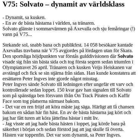
V75: Solvato – dynamit av världsklass
- Dynamit, sa kusken.
- En av de bästa hästarna i världen, sa tränaren.
Solvato glänste i sommarvärmen på Axevalla och sju femåringar (!)
vann på V75...
Stekande sol, snabb bana och publikfest. 14 058 besökare kantade
Axevallas travbana när V75 avgjordes på lördagen utan för Skara.
Den sportsliga höjdpunkten var förstås gulddivisionen där
Solvato
visade sig från sin bästa sida och tog första segern sedan triumfen i
Olympiatravet 26 april. Tränaren och kusken Veijo Heiskanen var
avstängd och fick se sin stjärna från sidan. Han kunde konstatera att
ersättaren Peter Ingves inte gjorde något misstag.
Peter Ingves sände Solvato till ledningen efter ungefär ett varv och
kontrollerade sedan loppet. 150 kvar gav han signalen till Solvato
som på spänstiga ben försvann ifrån On Track Piraten och Kaffir
Face som tog platserna närmast bakom.
- Det var en ren fröjd att köra måste jag säga. Härligt att få chansen
bakom en sådan här fin häst. En av de bästa hästarna jag kört och
jag har fått turen att köra jättefina hästar i mitt liv.
- Jag visste att jag hade bästa hästen i loppet, jag körde bara på
säkerhet i början och sedan förstod jag att jag skulle få överta.
Hästen var toppenfin. Det var som dynamit, sa Peter Ingves.