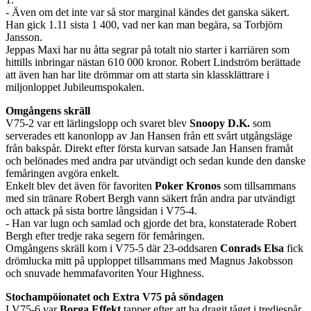
- Även om det inte var så stor marginal kändes det ganska säkert.
Han gick 1.11 sista 1 400, vad ner kan man begära, sa Torbjörn
Jansson.
Jeppas Maxi har nu åtta segrar på totalt nio starter i karriären som
hittills inbringar nästan 610 000 kronor. Robert Lindström berättade
att även han har lite drömmar om att starta sin klassklättrare i
miljonloppet Jubileumspokalen.
Omgångens skräll
V75-2 var ett lärlingslopp och svaret blev
Snoopy D.K.
som
serverades ett kanonlopp av Jan Hansen från ett svårt utgångsläge
från bakspår. Direkt efter första kurvan satsade Jan Hansen framåt
och belönades med andra par utvändigt och sedan kunde den danske
femåringen avgöra enkelt.
Enkelt blev det även för favoriten
Poker Kronos
som tillsammans
med sin tränare Robert Bergh vann säkert från andra par utvändigt
och attack på sista bortre långsidan i V75-4.
- Han var lugn och samlad och gjorde det bra, konstaterade Robert
Bergh efter tredje raka segern för femåringen.
Omgångens skräll kom i V75-5 där 23-oddsaren
Conrads Elsa
fick
drömlucka mitt på upploppet tillsammans med Magnus Jakobsson
och snuvade hemmafavoriten Your Highness.
Stochampöionatet och Extra V75 på söndagen
I V75-6 var
Borga Effekt
tapper efter att ha dragit tåget i tredjespår