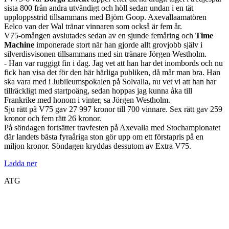
sista 800 från andra utvändigt och höll sedan undan i en tät
upploppsstrid tillsammans med Björn Goop. Axevallaamatören
Eelco van der Wal tränar vinnaren som också är fem år.
V75-omången avslutades sedan av en sjunde femåring och
Time
Machine
imponerade stort när han gjorde allt grovjobb själv i
silverdisvisonen tillsammans med sin tränare Jörgen Westholm.
- Han var ruggigt fin i dag. Jag vet att han har det inombords och nu
fick han visa det för den här härliga publiken, då mår man bra. Han
ska vara med i Jubileumspokalen på Solvalla, nu vet vi att han har
tillräckligt med startpoäng, sedan hoppas jag kunna åka till
Frankrike med honom i vinter, sa Jörgen Westholm.
Sju rätt på V75 gav 27 997 kronor till 700 vinnare. Sex rätt gav 259
kronor och fem rätt 26 kronor.
På söndagen fortsätter travfesten på Axevalla med Stochampionatet
där landets bästa fyraåriga ston gör upp om ett förstapris på en
miljon kronor. Söndagen kryddas dessutom av Extra V75.
Ladda ner
ATG