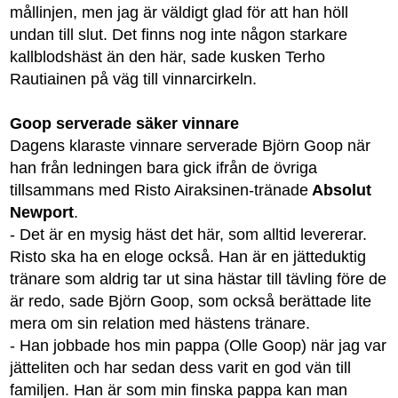
mållinjen, men jag är väldigt glad för att han höll
undan till slut. Det finns nog inte någon starkare
kallblodshäst än den här, sade kusken Terho
Rautiainen på väg till vinnarcirkeln.
Goop serverade säker vinnare
Dagens klaraste vinnare serverade Björn Goop när
han från ledningen bara gick ifrån de övriga
tillsammans med Risto Airaksinen-tränade
Absolut
Newport
.
- Det är en mysig häst det här, som alltid levererar.
Risto ska ha en eloge också. Han är en jätteduktig
tränare som aldrig tar ut sina hästar till tävling före de
är redo, sade Björn Goop, som också berättade lite
mera om sin relation med hästens tränare.
- Han jobbade hos min pappa (Olle Goop) när jag var
jätteliten och har sedan dess varit en god vän till
familjen. Han är som min finska pappa kan man