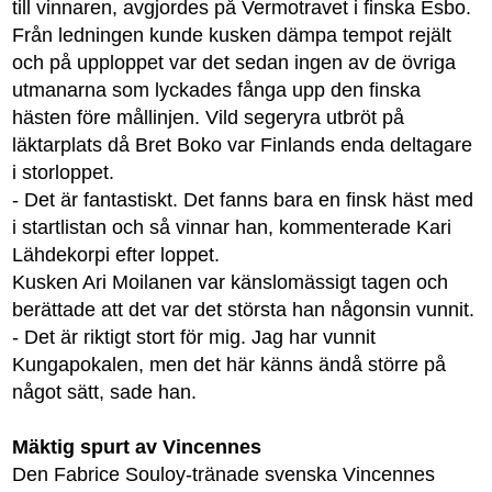
till vinnaren, avgjordes på Vermotravet i finska Esbo.
Från ledningen kunde kusken dämpa tempot rejält
och på upploppet var det sedan ingen av de övriga
utmanarna som lyckades fånga upp den finska
hästen före mållinjen. Vild segeryra utbröt på
läktarplats då Bret Boko var Finlands enda deltagare
i storloppet.
- Det är fantastiskt. Det fanns bara en finsk häst med
i startlistan och så vinnar han, kommenterade Kari
Lähdekorpi efter loppet.
Kusken Ari Moilanen var känslomässigt tagen och
berättade att det var det största han någonsin vunnit.
- Det är riktigt stort för mig. Jag har vunnit
Kungapokalen, men det här känns ändå större på
något sätt, sade han.
Mäktig spurt av Vincennes
Den Fabrice Souloy-tränade svenska Vincennes