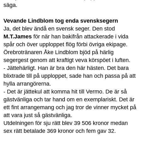
säga.
Vevande Lindblom tog enda svensksegern
Ja, det blev ändå en svensk seger. Den stod
M.T.James
för när han bakifrån attackerade i vida
spår och över upploppet flög förbi övriga ekipage.
Örebrotränaren Åke Lindblom bjöd på härlig
segergest genom att kraftigt veva körspöet i luften.
- Jättehärligt. Han är bra den här hästen. Det bara
blixtrade till på upploppet, sade han och passa på att
hylla arrangörerna.
- Det är jättekul att komma hit till Vermo. De är så
gästvänliga och tar hand om en exemplariskt. Det är
ett fint arrangemang och jag tror de vinner mycket på
att vara just så gästvänliga.
Utdelningen för sju rätt blev 39 506 kronor medan
sex rätt betalade 369 kronor och fem gav 32.