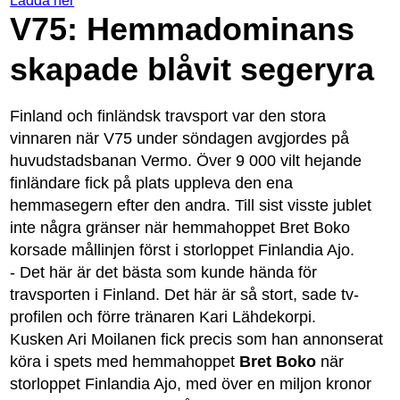
Ladda ner
V75: Hemmadominans
skapade blåvit segeryra
Finland och finländsk travsport var den stora
vinnaren när V75 under söndagen avgjordes på
huvudstadsbanan Vermo. Över 9 000 vilt hejande
finländare fick på plats uppleva den ena
hemmasegern efter den andra. Till sist visste jublet
inte några gränser när hemmahoppet Bret Boko
korsade mållinjen först i storloppet Finlandia Ajo.
- Det här är det bästa som kunde hända för
travsporten i Finland. Det här är så stort, sade tv-
profilen och förre tränaren Kari Lähdekorpi.
Kusken Ari Moilanen fick precis som han annonserat
köra i spets med hemmahoppet
Bret Boko
när
storloppet Finlandia Ajo, med över en miljon kronor