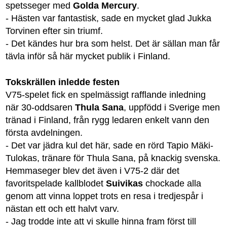
spetsseger med
Golda Mercury
.
- Hästen var fantastisk, sade en mycket glad Jukka
Torvinen efter sin triumf.
- Det kändes hur bra som helst. Det är sällan man får
tävla inför så här mycket publik i Finland.
Tokskrällen inledde festen
V75-spelet fick en spelmässigt rafflande inledning
när 30-oddsaren
Thula Sana
, uppfödd i Sverige men
tränad i Finland, från rygg ledaren enkelt vann den
första avdelningen.
- Det var jädra kul det här, sade en rörd Tapio Mäki-
Tulokas, tränare för Thula Sana, på knackig svenska.
Hemmaseger blev det även i V75-2 där det
favoritspelade kallblodet
Suivikas
chockade alla
genom att vinna loppet trots en resa i tredjespår i
nästan ett och ett halvt varv.
- Jag trodde inte att vi skulle hinna fram först till