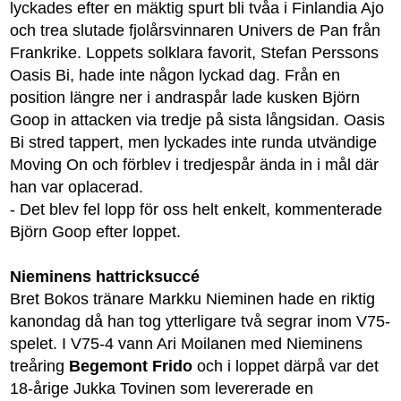
lyckades efter en mäktig spurt bli tvåa i Finlandia Ajo
och trea slutade fjolårsvinnaren Univers de Pan från
Frankrike. Loppets solklara favorit, Stefan Perssons
Oasis Bi, hade inte någon lyckad dag. Från en
position längre ner i andraspår lade kusken Björn
Goop in attacken via tredje på sista långsidan. Oasis
Bi stred tappert, men lyckades inte runda utvändige
Moving On och förblev i tredjespår ända in i mål där
han var oplacerad.
- Det blev fel lopp för oss helt enkelt, kommenterade
Björn Goop efter loppet.
Nieminens hattricksuccé
Bret Bokos tränare Markku Nieminen hade en riktig
kanondag då han tog ytterligare två segrar inom V75-
spelet. I V75-4 vann Ari Moilanen med Nieminens
treåring
Begemont Frido
och i loppet därpå var det
18-årige Jukka Tovinen som levererade en