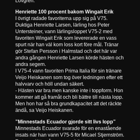
Lövgren.
Henriette 100 procent bakom Wingait Erik
I övrigt radade favoriterna upp sig på V75.
Duktiga Henriette Larsen, lärling hos Peter
Untersteiner, vann lärlingsloppet V75-2 med
favoriten Wingait Erik som levererade en vass
spurt när han väl kom loss kort före mål. Tränar
gör Stefan Persson i Halmstad och det här var
andra gången Henriette Larsen körde hästen och
andra segern.
I V75-4 vann favoriten Prima Italia för sin tränare
Veijo Heiskanen som tog över ledningen efter ett
halvvarv och höll undan säkert.
- Hästen var bra men kanske inte i toppform. Hon
kommer att gå framåt och bli bättre till nästa lopp.
Men hon har så bra grundkapacitet att det räckte
ändå, sa Veijo Heiskanen.
”Minnestads Ecuador gjorde sitt livs lopp”
Minnestads Ecuador svarade för en enastående
insats när han vann V75-5 för Micael Stjernström.