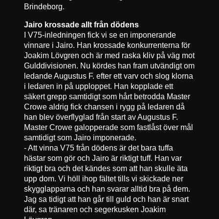
Brindeborg.
Jairo krossade allt från dödens
I V75-inledningen fick vi se en imponerande
vinnare i Jairo. Han krossade konkurrenterna för
Joakim Lövgren och är med raska kliv på väg mot
Gulddivisionen. Nu kördes han fram utvändigt om
ledande Augustus F. efter ett varv och slog klorna
i ledaren in på upploppet. Han kopplade ett
säkert grepp samtidigt som hårt betrodda Master
Crowe aldrig fick chansen i rygg på ledaren då
han blev överflyglad från start av Augustus F.
Master Crowe galopperade som fastlåst över mål
samtidigt som Jairo imponerade.
- Att vinna V75 från dödens är det bara tuffa
hästar som gör och Jairo är riktigt tuff. Han var
riktigt bra och det kändes som att han skulle äta
upp dom. Vi höll ihop fältet tills vi skickade ner
skygglapparna och han svarar alltid bra på dem.
Jag sa tidigt att han går till guld och han är snart
där, sa tränaren och segerkusken Joakim