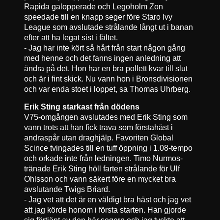
Rapida galopperade och Legoholm Zon
speedade till en knapp seger före Staro Ivy
League som avslutade strålande långt ut i banan
efter att ha legat sist i fältet.
- Jag har inte kört så hårt från start någon gång
med henne och det fanns ingen anledning att
ändra på det. Hon har en bra pollett kvar till slut
och är i fint skick. Nu vann hon i Bronsdivisionen
och var enda stoet i loppet, sa Thomas Uhrberg.
Erik Sting starkast från dödens
V75-omgången avslutades med Erik Sting som
vann trots att han fick trava som förstahäst i
andraspår utan draghjälp. Favoriten Global
Scince tvingades till en tuff öppning i 1.08-tempo
och orkade inte från ledningen. Timo Nurmos-
tränade Erik Sting höll farten strålande för Ulf
Ohlsson och vann säkert före en mycket bra
avslutande Twigs Briard.
- Jag vet att det är en väldigt bra häst och jag vet
att jag körde honom i första starten. Han gjorde