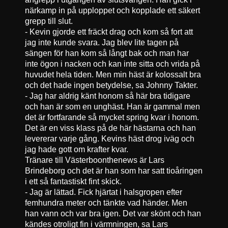
närkamp in på upploppet och kopplade ett säkert
grepp till slut.
- Kevin gjorde ett fräckt drag och kom så fort att
jag inte kunde svara. Jag blev lite tagen på
sängen för han kom så långt bak och man har
inte ögon i nacken och kan inte sitta och vrida på
huvudet hela tiden. Men min häst är kolossalt bra
och det hade ingen betydelse, sa Johnny Takter.
- Jag har aldrig känt honom så här bra tidigare
och han är som en unghäst. Han är gammal men
det är fortfarande så mycket spring kvar i honom.
Det är en viss klass på de här hästarna och han
levererar varje gång. Kevins häst drog iväg och
jag hade gott om krafter kvar.
Tränare till Västerboonthenews är Lars
Brindeborg och det är han som har satt tioåringen
i ett så fantastiskt fint skick.
- Jag är lättad. Fick hjärtat i halsgropen efter
femhundra meter och tänkte vad händer. Men
han vann och var bra igen. Det var skönt och han
kändes otroligt fin i värmningen, sa Lars