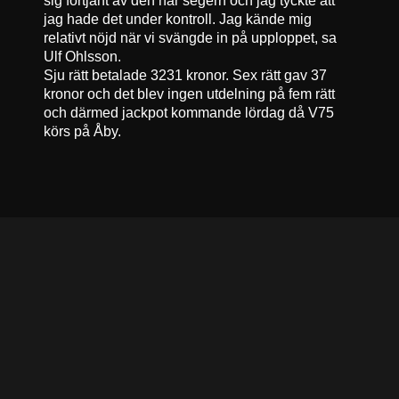
sig förtjänt av den här segern och jag tyckte att
jag hade det under kontroll. Jag kände mig
relativt nöjd när vi svängde in på upploppet, sa
Ulf Ohlsson.
Sju rätt betalade 3231 kronor. Sex rätt gav 37
kronor och det blev ingen utdelning på fem rätt
och därmed jackpot kommande lördag då V75
körs på Åby.