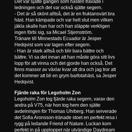
Det var sjätte gången som hästen travade i
ledningen och det var också sjätte segern.
- Det är så skönt alltså, det är en fruktansvärt bra
häst. Han kämpade och var helt slut men vilken
jäkla skalle han har och han släppte verkligen
ingen förbi sig, sa Micael Stjernström.
Tränare till Minnestads Ecuador är Jesper
Hedqvist som var tagen efter segern.
- Han är stark alltså och blir bara bättre och
bättre. Vi sa det innan att han måste göra sitt livs
lopp för att vinna och det gjorde han också. Det
finns massor av växlar kvar att dra och jag tror att
det kommer att bli en grym barfotahäst, sa Jesper
Hedqvist.
Fjärde raka för Legoholm Zon
Legoholm Zon tog fjärde raka segern, varav den
andra på V75, när hon tog hem den sjätte
avdelningen för Thomas Uhrberg. Han serverade
det Sofia Aronsson-tränade stoet en perfekt resa i
rygg på ledande Friend of Nature. Luckan kom
perfekt in på upploppet när utvändige Daydream