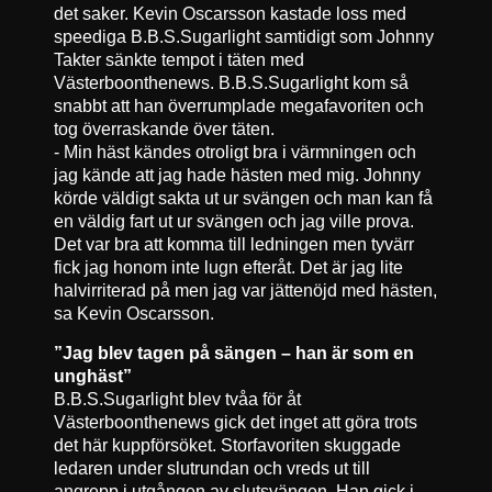
det saker. Kevin Oscarsson kastade loss med
speediga B.B.S.Sugarlight samtidigt som Johnny
Takter sänkte tempot i täten med
Västerboonthenews. B.B.S.Sugarlight kom så
snabbt att han överrumplade megafavoriten och
tog överraskande över täten.
- Min häst kändes otroligt bra i värmningen och
jag kände att jag hade hästen med mig. Johnny
körde väldigt sakta ut ur svängen och man kan få
en väldig fart ut ur svängen och jag ville prova.
Det var bra att komma till ledningen men tyvärr
fick jag honom inte lugn efteråt. Det är jag lite
halvirriterad på men jag var jättenöjd med hästen,
sa Kevin Oscarsson.
”Jag blev tagen på sängen – han är som en
unghäst”
B.B.S.Sugarlight blev tvåa för åt
Västerboonthenews gick det inget att göra trots
det här kuppförsöket. Storfavoriten skuggade
ledaren under slutrundan och vreds ut till
angrepp i utgången av slutsvängen. Han gick i