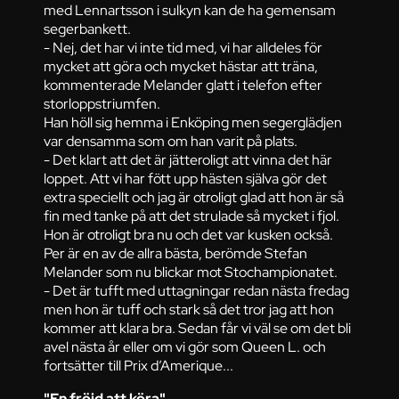
med Lennartsson i sulkyn kan de ha gemensam
segerbankett.
- Nej, det har vi inte tid med, vi har alldeles för
mycket att göra och mycket hästar att träna,
kommenterade Melander glatt i telefon efter
storloppstriumfen.
Han höll sig hemma i Enköping men segerglädjen
var densamma som om han varit på plats.
- Det klart att det är jätteroligt att vinna det här
loppet. Att vi har fött upp hästen själva gör det
extra speciellt och jag är otroligt glad att hon är så
fin med tanke på att det strulade så mycket i fjol.
Hon är otroligt bra nu och det var kusken också.
Per är en av de allra bästa, berömde Stefan
Melander som nu blickar mot Stochampionatet.
- Det är tufft med uttagningar redan nästa fredag
men hon är tuff och stark så det tror jag att hon
kommer att klara bra. Sedan får vi väl se om det bli
avel nästa år eller om vi gör som Queen L. och
fortsätter till Prix d’Amerique...
"En fröjd att köra"