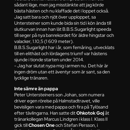
sådant läge, men jag misstänkte att jag körde
bästa hästen och nu klaffade det i loppet också.
Jag satt bara och njöt över upploppet, sa
Untersteiner som kunde bida sin tid i kön ända till
slutkurvan innan han lät B.B.S.Sugarlight speeda
till seger på nya banrekordet för äldre hingstar och
valacker, 1.10,5 (1 609 meter).
B.B.S.Sugarlight har i år, som femåring, utvecklats
till en elithäst och lördagens triumf var hästens
sjunde i tionde starten under 2014.
- Jag har slutat nypa mig i armen nu. Det här är
ingen dröm utan ett äventyr som är sant, sa den
lycklige tränaren.
Inte sämre än pappa
Peter Untersteiners son Johan, som numera
driver egen rörelse på Halmstadtravet, ville
bevisligen vara med pappa och fira på Tylösand
efter tävlingarna. Han satte dit
Ohkotok Goj
åt
tränarkollegan Marcus Lindgren i klass I. Klass II
gick till
Chosen One
och Stefan Persson, i