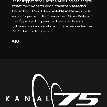
lärlingsloppet drog Caroline Åkerlund det längsta
strået med Robert Bergh-tränade
Västerbo
Collect
och Reijo Liljendahls
Nescafe
avslutade
V75-omgången tillsammans med Örjan Kihlström.
Det låg jackpotmiljoner i potten och de som
lyckades pricka in samtliga vinnare belönades med
24 713 kronor för sju rätt.
ATG