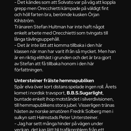
- Det kändes som att Solvato var på väg att koppla
grepp men Orecchietti kämpade på väldigt fint
och höll farten bra, berömde kusken Örjan
Kihlström.
Tränaren Stefan Hultman har inte haft något
enkelt arbete med Orecchietti som tvingats till
långa tävlingsuppehåll.
- Det är inte lätt att komma tillbaka i den här
klassen när man har varit ifrån så mycket. Men han
är en riktig elithäst i grunden och det är bra gjort
av Stefan att få tillbaka honom i den här
författningen.
Untersteiner frälste hemmapubliken
Spår elva över kort distans spelade ingen roll. Årets
komet i nordisk travsport,
B.B.S.Sugarlight
,
buntade enkelt ihop motståndet i silverdivisionen,
till hemmapublikens stora jubel. Visserligen tränas
hästen av norske amatören Fredrik Solberg men i
sulkyn satt Halmstads Peter Untersteiner.
- Jag har sett många hinder på vägen under
veckan, det kan lätt bli trafikproblem från ett