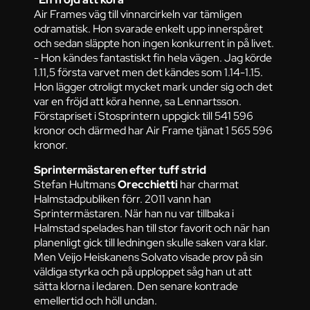
Air Frames väg till vinnarcirkeln var tämligen
odramatisk. Hon svarade enkelt upp innerspåret
och sedan släppte hon ingen konkurrent in på livet.
- Hon kändes fantastiskt fin hela vägen. Jag körde
1.11,5 första varvet men det kändes som 1.14-1.15.
Hon lägger otroligt mycket mark under sig och det
var en fröjd att köra henne, sa Lennartsson.
Förstapriset i Stosprintern uppgick till 541 596
kronor och därmed har Air Frame tjänat 1 565 596
kronor.
Sprintermästaren efter tuff strid
Stefan Hultmans
Orecchietti
har charmat
Halmstadpubliken förr. 2011 vann han
Sprintermästaren. När han nu var tillbaka i
Halmstad spelades han till stor favorit och när han
planenligt gick till ledningen skulle saken vara klar.
Men Veijo Heiskanens Solvato visade prov på sin
väldiga styrka och på upploppet såg han ut att
sätta klorna i ledaren. Den senare kontrade
emellertid och höll undan.