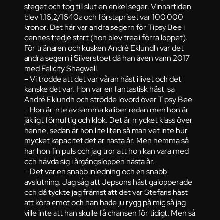
steget och tog till slut en enkel seger. Vinnartiden
blev 1.16,2/1640a och förstapriset var 100 000
kronor. Det här var andra segern för Tipsy Bee i
dennes tredje start (hon blev trea i förra loppet).
För tränaren och kusken André Eklundh var det
andra segern i Silverstoet då han även vann 2017
med Felicity Shagwell.
– Vi trodde att det var våran häst i livet och det
kanske det var. Hon var en fantastisk häst, sa
André Eklundh och strödde lovord över Tipsy Bee.
– Hon är inte av samma kaliber redan men hon är
jäkligt förnuftig och klok. Det är mycket klass över
henne, sedan är hon lite liten så man vet inte hur
mycket kapacitet det är nästa år. Men hemma så
har hon fin puls och jag tror att hon kan vara med
och hävda sig i årgångsloppen nästa år.
– Det var en snabb inledning och en snabb
avslutning. Jag såg att Jepsons häst galopperade
och då tyckte jag främst att det var Stefans häst
att köra emot och han hade ju rygg på mig så jag
ville inte att han skulle få chansen för tidigt. Men så