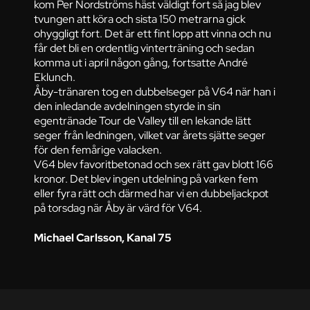
kom Per Nordströms häst väldigt fort så jag blev
tvungen att köra och sista 150 metrarna gick
ohyggligt fort. Det är ett fint lopp att vinna och nu
får det bli en ordentlig vinterträning och sedan
komma ut i april någon gång, fortsatte André
Eklunch.
Åby-tränaren tog en dubbelseger på V64 när han i
den inledande avdelningen styrde in sin
egentränade Tour de Valley till en lekande lätt
seger från ledningen, vilket var årets sjätte seger
för den femårige valacken.
V64 blev favoritbetonad och sex rätt gav blott 166
kronor. Det blev ingen utdelning på varken fem
eller fyra rätt och därmed har vi en dubbeljackpot
på torsdag när Åby är värd för V64.
Michael Carlsson, Kanal 75