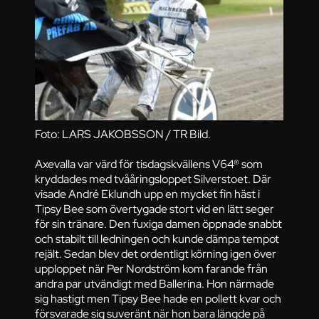
Foto: LARS JAKOBSSON / TR Bild.
Axevalla var värd för tisdagskvällens V64® som
kryddades med tvååringsloppet Silverstoet. Där
visade André Eklundh upp en mycket fin häst i
Tipsy Bee som övertygade stort vid en lätt seger
för sin tränare. Den fuxiga damen öppnade snabbt
och stabilt till ledningen och kunde dämpa tempot
rejält. Sedan blev det ordentligt körning igen över
upploppet när Per Nordström kom farande från
andra par utvändigt med Ballerina. Hon närmade
sig hastigt men Tipsy Bee hade en pollett kvar och
försvarade sig suveränt när hon bara längde på