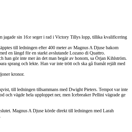
gade sin 16:e seger i rad i Victory Tillys lopp, tillika kvalificering
 släpptes till ledningen efter 400 meter av Magnus A Djuse bakom
med en längd för en starkt avslutande Lozano di Quattro.
 och han gör inte mer än det man begär av honom, sa Örjan Kihlström.
bara sprang och lekte. Han var inte trött och ska gå framåt rejält med
ljoner kronor.
qvist, till ledningen tillsammans med Dwight Pieters. Tempot var inte
 stod och vägde hela upploppet ner, men Icebreaker Pellini vägrade ge
lutet. Magnus A Djuse körde direkt till ledningen med Larah
.