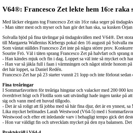
V64®: Francesco Zet lekte hem 16:e raka 
Med läcker elegans tog Francesco Zet sin 16:e raka seger på tisdagskv
- Man sitter mest och myser och han gör det han ska, sa kusken Örja
Solvalla bjöd på fina tävlingar på tisdagskvällen med V64®. Det stora 
till Margareta Wallenius Klebergs pokal den 16 augusti på Solvalla med
Som väntat ställdes Francesco Zet inte på några större prov. Konkurre
Sourire Frö. Väl i täten sprang Francesco Zet på halvfart och sprang
- Han kändes mjuk och fin i dag. Loppet sa väl inte så mycket och han
- Han var så jäkla full i faan i värmningen och något störde honom på et
det här loppet, sa Daniel Redén.
Francesco Zet har på 23 starter vunnit 21 lopp och inte förlorat sedan
Fina treåringar
I Sommarfavoriten för treåriga hingstar och valacker med 200 000 kron
överdrivet högt och Flotilla som satt utvändigt hade ingen tanke på at
sig och vann med ett huvud tillgodo.
- Det är så roligt att få jobba med så här fina djur, det är en ynnest, s
Lika mycket belönades Larah Westwood (V64-5) med i Sommarfavoriten 
Westwood och efter ett inledande varv i behagligt tempo gick det desto 
- Hon var väldigt fin och utvecklats mycket på den nya balansen. Det 
Praktskräll i V64-4