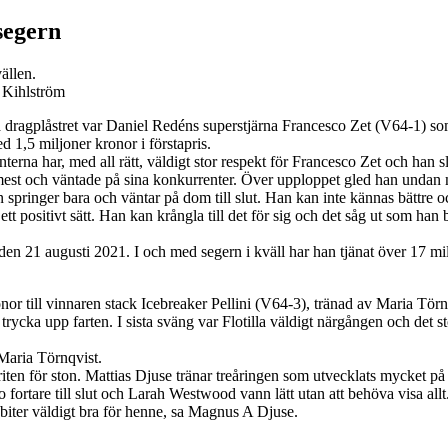
segern
ällen.
n Kihlström
dragplåstret var Daniel Redéns superstjärna Francesco Zet (V64-1) som ja
 1,5 miljoner kronor i förstapris.
nterna har, med all rätt, väldigt stor respekt för Francesco Zet och han
 mest och väntade på sina konkurrenter. Över upploppet gled han undan 
 springer bara och väntar på dom till slut. Han kan inte kännas bättre
t positivt sätt. Han kan krångla till det för sig och det såg ut som han 
 den 21 augusti 2021. I och med segern i kväll har han tjänat över 17 mi
or till vinnaren stack Icebreaker Pellini (V64-3), tränad av Maria Törn
t trycka upp farten. I sista sväng var Flotilla väldigt närgången och det
a Maria Törnqvist.
för ston. Mattias Djuse tränar treåringen som utvecklats mycket på s
fortare till slut och Larah Westwood vann lätt utan att behöva visa allt
biter väldigt bra för henne, sa Magnus A Djuse.