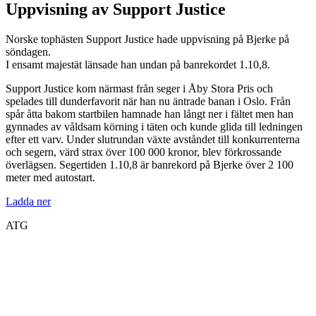
Uppvisning av Support Justice
Norske tophästen Support Justice hade uppvisning på Bjerke på
söndagen.
I ensamt majestät länsade han undan på banrekordet 1.10,8.
Support Justice kom närmast från seger i Åby Stora Pris och
spelades till dunderfavorit när han nu äntrade banan i Oslo. Från
spår åtta bakom startbilen hamnade han långt ner i fältet men han
gynnades av våldsam körning i täten och kunde glida till ledningen
efter ett varv. Under slutrundan växte avståndet till konkurrenterna
och segern, värd strax över 100 000 kronor, blev förkrossande
överlägsen. Segertiden 1.10,8 är banrekord på Bjerke över 2 100
meter med autostart.
Ladda ner
ATG