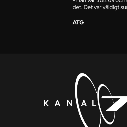
- Han var trött då och
det. Det var väldigt su
ATG