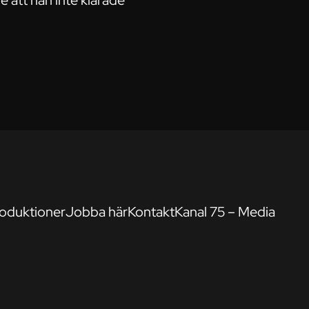
 att han inte klarade
oduktioner
Jobba här
Kontakt
Kanal 75 – Media