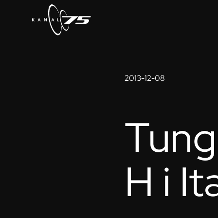
2013-12-08
Tung 
H i It