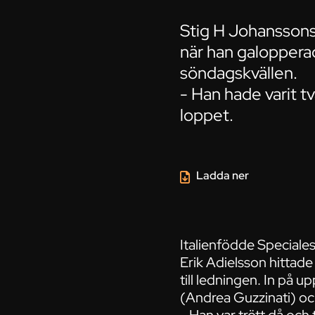
Stig H Johanssons 
när han galopperad
söndagskvällen.
- Han hade varit tv
loppet.
Ladda ner
Italienfödde Speciales
Erik Adielsson hittade
till ledningen. In på 
(Andrea Guzzinati) oc