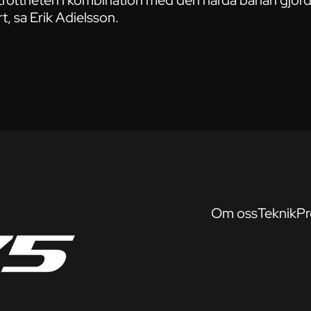
 tröttheten i kombination med den hårda banan gjorde
rt, sa Erik Adielsson.
Om oss
Teknik
Pr