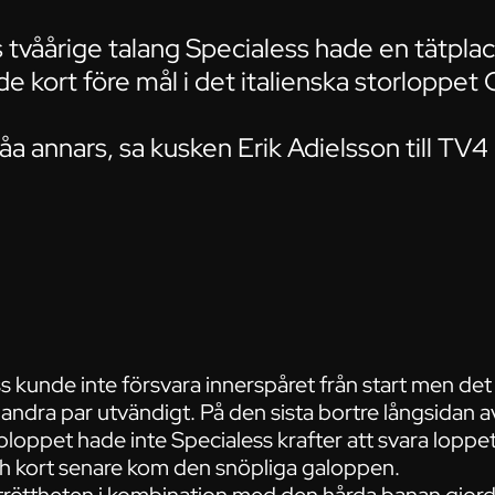
tvåårige talang Specialess hade en tätplac
e kort före mål i det italienska storloppet
åa annars, sa kusken Erik Adielsson till TV4 
s kunde inte försvara innerspåret från start men det
 andra par utvändigt. På den sista bortre långsidan
upploppet hade inte Specialess krafter att svara loppe
h kort senare kom den snöpliga galoppen.