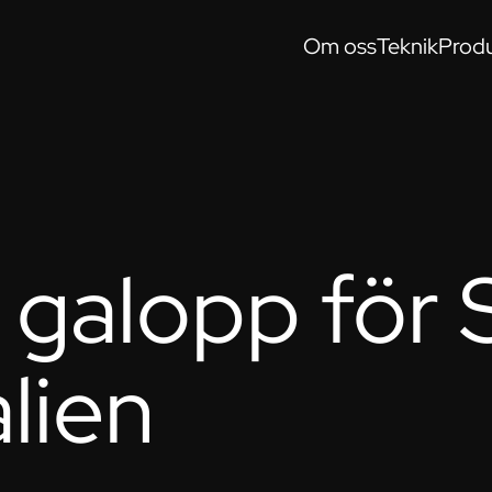
Om oss
Teknik
Produ
galopp för 
alien