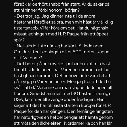
försök är oerhört snabb från start. Är du säker på
att ni hinner förbi honom i början?
- Det tror jag. Jag känner inte till de andra
hästarna i försöket så bra, men min häst är v ä l d i g
t startsnabb. Vi får köra om det. Har du någonsin
missat ledningen med H. P. Paque från ett öppet
spår?
- Nej, aldrig. Inte när jag har kört för ledningen.
Om du sitter i ledningen efter 500 meter, släpper
ni till Varenne?
- Det beror på hur mycket jag har brukat min häst
för att få ledningen, när Varenne kommer och hur
hastigt han kommer. Det behöver inte vara fel att
gå i rygg på Varenne heller. Men jag tror att det blir
svårt att slå Varenne om man släpper ledningen till
honom. Smedshammer, med 30 hästar i träning i
USA, kommer till Sverige under fredagen. Han
säger att det här blir sista starten i Europa för H. P.
Paque för den här gången. Den femårige hingsten
har naturligtvis en hel del pengar att hämta genom
att möta den äldre eliten i Nordamerika och han lär