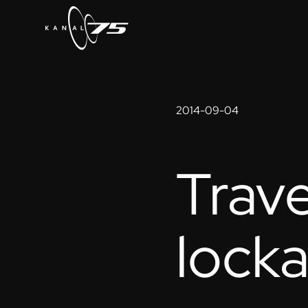
2014-09-04
Trave
locka