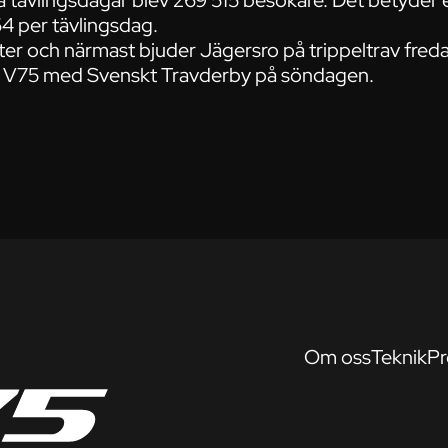
a tävlingsdagar blev 269 515 besökare. Det betyder 
64 per tävlingsdag.
tter och närmast bjuder Jägersro på trippeltrav f
a V75 med Svenskt Travderby på söndagen.
Om oss
Teknik
Pr