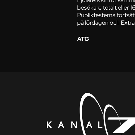
Fjolårets siffror samm
besökare totalt eller 1
Publikfesterna fortsä
på lördagen och Extr
ATG