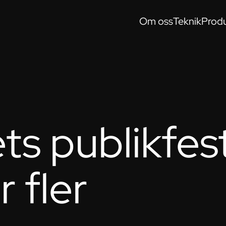
Om oss
Teknik
Produ
ts publikfes
r fler