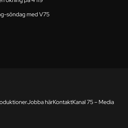
en ökning på 4 119
redag-söndag med V75
oduktioner
Jobba här
Kontakt
Kanal 75 – Media