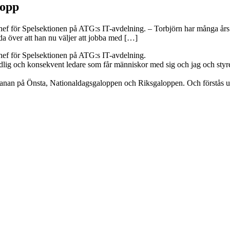
lopp
hef för Spelsektionen på ATG:s IT-avdelning. – Torbjörn har många år
da över att han nu väljer att jobba med […]
hef för Spelsektionen på ATG:s IT-avdelning.
lig och konsekvent ledare som får människor med sig och jag och styre
banan på Önsta, Nationaldagsgaloppen och Riksgaloppen. Och förstås u